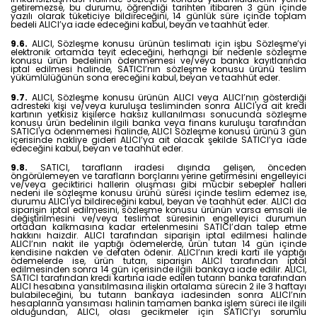
getiremezse, bu durumu, öğrendiği tarihten itibaren 3 gün içinde
yazılı olarak tüketiciye bildireceğini, 14 günlük süre içinde toplam
bedeli ALICI’ya iade edeceğini kabul, beyan ve taahhüt eder.
9.6.
ALICI, Sözleşme konusu ürünün teslimatı için işbu Sözleşme’yi
elektronik ortamda teyit edeceğini, herhangi bir nedenle sözleşme
konusu ürün bedelinin ödenmemesi ve/veya banka kayıtlarında
iptal edilmesi halinde, SATICI’nın sözleşme konusu ürünü teslim
yükümlülüğünün sona ereceğini kabul, beyan ve taahhüt eder.
9.7.
ALICI, Sözleşme konusu ürünün ALICI veya ALICI’nın gösterdiği
adresteki kişi ve/veya kuruluşa tesliminden sonra ALICI'ya ait kredi
kartının yetkisiz kişilerce haksız kullanılması sonucunda sözleşme
konusu ürün bedelinin ilgili banka veya finans kuruluşu tarafından
SATICI'ya ödenmemesi halinde, ALICI Sözleşme konusu ürünü 3 gün
içerisinde nakliye gideri ALICI’ya ait olacak şekilde SATICI’ya iade
edeceğini kabul, beyan ve taahhüt eder.
9.8.
SATICI, tarafların iradesi dışında gelişen, önceden
öngörülemeyen ve tarafların borçlarını yerine getirmesini engelleyici
ve/veya geciktirici hallerin oluşması gibi mücbir sebepler halleri
nedeni ile sözleşme konusu ürünü süresi içinde teslim edemez ise,
durumu ALICI'ya bildireceğini kabul, beyan ve taahhüt eder. ALICI da
siparişin iptal edilmesini, sözleşme konusu ürünün varsa emsali ile
değiştirilmesini ve/veya teslimat süresinin engelleyici durumun
ortadan kalkmasına kadar ertelenmesini SATICI’dan talep etme
hakkını haizdir. ALICI tarafından siparişin iptal edilmesi halinde
ALICI’nın nakit ile yaptığı ödemelerde, ürün tutarı 14 gün içinde
kendisine nakden ve defaten ödenir. ALICI’nın kredi kartı ile yaptığı
ödemelerde ise, ürün tutarı, siparişin ALICI tarafından iptal
edilmesinden sonra 14 gün içerisinde ilgili bankaya iade edilir. ALICI,
SATICI tarafından kredi kartına iade edilen tutarın banka tarafından
ALICI hesabına yansıtılmasına ilişkin ortalama sürecin 2 ile 3 haftayı
bulabileceğini, bu tutarın bankaya iadesinden sonra ALICI’nın
hesaplarına yansıması halinin tamamen banka işlem süreci ile ilgili
olduğundan, ALICI, olası gecikmeler için SATICI’yı sorumlu