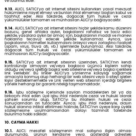
ve taahhüt eder.
9.13.
ALICI, SATICI’ya ait internet sitesini kullanırken yasal mevzuat
hükümlerine riayet etmeyi ve bunları ihlal etmemeyi baştan kabul ve
taahhüt eder. Aksi takdirde, doğacak tüm hukuki ve cezai
yükümlülükler tamamen ve münhasıran ALICI’yı bağlayacaktır.
9.14.
ALICI, SATICI’ya ait internet sitesini hiçbir şekilde kamu düzenini
bozucu, genel ahlaka aykırı, başkalarını rahatsız ve taciz edici
şekilde, yasalara aykırı bir amaç için, başkalarının maddi ve manevi
haklarına tecavüz edecek şekilde kullanamaz. Ayrıca, üye
başkalarının hizmetleri kullanmasını önleyici veya zorlaştırıcı faaliyet
(spam, virus, truva atı, vb.) işlemlerde bulunamaz. Aksi takdirde,
doğacak tüm hukuki ve cezai yükümlülükler tamamen ve
münhasıran ALICI’yı bağlayacaktır.
9.15.
SATICI’ya ait internet sitesinin üzerinden, SATICI’nın kendi
kontrolünde olmayan ve/veya başkaca üçüncü kişilerin sahip
olduğu ve/veya işlettiği başka web sitelerine ve/veya başka içeriklere
link verilebilir. Bu linkler ALICI’ya yönlenme kolaylığı sağlamak
amacıyla konmuş olup herhangi bir web sitesini veya o siteyi işleten
kişiyi desteklememekte ve Link verilen web sitesinin içerdiği bilgilere
yönelik herhangi bir garanti niteliği taşımamaktadır.
9.16.
İşbu sözleşme içerisinde sayılan maddelerden bir ya da
birkaçını ihlal eden üye işbu ihlal nedeniyle cezai ve hukuki olarak
şahsen sorumlu olup, SATICI’yı bu ihlallerin hukuki ve cezai
sonuçlarından ari tutacaktır. Ayrıca; işbu ihlal nedeniyle, olayın
hukuk alanına intikal ettirilmesi halinde, SATICI’nın üyeye karşı üyelik
sözleşmesine uyulmamasından dolayı tazminat talebinde
bulunma hakkı saklıdır.
10. CAYMA HAKKI
10.1.
ALICI; mesafeli sözleşmenin mal satışına ilişkin olması
durumunda, ürünün kendisine veya gösterdiği adresteki