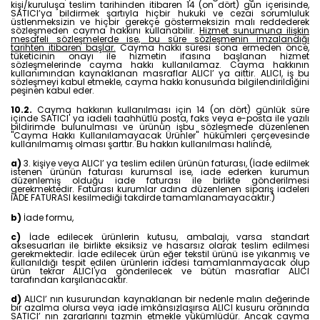
kişi/kuruluşa teslim tarihinden itibaren 14 (on dört) gün içerisinde,
SATICI’ya bildirmek şartıyla hiçbir hukuki ve cezai sorumluluk
üstlenmeksizin ve hiçbir gerekçe göstermeksizin malı reddederek
sözleşmeden cayma hakkını kullanabilir.
Hizmet sunumuna ilişkin
mesafeli sözleşmelerde ise, bu süre sözleşmenin imzalandığı
tarihten itibaren başlar.
Cayma hakkı süresi sona ermeden önce,
tüketicinin onayı ile hizmetin ifasına başlanan hizmet
sözleşmelerinde cayma hakkı kullanılamaz. Cayma hakkının
kullanımından kaynaklanan masraflar ALICI’ ya aittir. ALICI, iş bu
sözleşmeyi kabul etmekle, cayma hakkı konusunda bilgilendirildiğini
peşinen kabul eder.
10.2.
Cayma hakkının kullanılması için 14 (on dört) günlük süre
içinde SATICI' ya iadeli taahhütlü posta, faks veya e-posta ile yazılı
bildirimde bulunulması ve ürünün işbu sözleşmede düzenlenen
"Cayma Hakkı Kullanılamayacak Ürünler" hükümleri çerçevesinde
kullanılmamış olması şarttır. Bu hakkın kullanılması halinde,
a)
3. kişiye veya ALICI’ ya teslim edilen ürünün faturası, (İade edilmek
istenen ürünün faturası kurumsal ise, iade ederken kurumun
düzenlemiş olduğu iade faturası ile birlikte gönderilmesi
gerekmektedir. Faturası kurumlar adına düzenlenen sipariş iadeleri
İADE FATURASI kesilmediği takdirde tamamlanamayacaktır.)
b)
İade formu,
c)
İade edilecek ürünlerin kutusu, ambalajı, varsa standart
aksesuarları ile birlikte eksiksiz ve hasarsız olarak teslim edilmesi
gerekmektedir. İade edilecek ürün eğer tekstil ürünü ise yıkanmış ve
kullanıldığı tespit edilen ürünlerin iadesi tamamlanmayacak olup
ürün tekrar ALICI'ya gönderilecek ve bütün masraflar ALICI
tarafından karşılanacaktır.
d)
ALICI’ nın kusurundan kaynaklanan bir nedenle malın değerinde
bir azalma olursa veya iade imkânsızlaşırsa ALICI kusuru oranında
SATICI’ nın zararlarını tazmin etmekle yükümlüdür. Ancak cayma