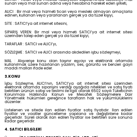
sunan veya mal sunan adına veya hesabına hareket eden şirketi,
ALICI : Bir mal veya hizmeti ticari veya mesleki olmayan amaçlarla
edinen, kullanan veya yararlanan gerçek ya da tüzel kişiyi,
SİTE : SATICI’ya ait internet sitesini,
SİPARİŞ VEREN: Bir mal veya hizmeti SATICI’ya ait internet sitesi
üzerinden talep eden gerçek ya da tüzel kişiyi,
TARAFLAR : SATICI ve ALICI’yı,
SÖZLEŞME : SATICI ve ALICI arasında akdedilen işbu sözleşmeyi,
MAL : Alışverişe konu olan taşınır eşyayı ve elektronik ortamda
kullanılmak üzere hazırlanan yazılım, ses, görüntü ve benzeri gayri
maddi malları ifade eder.
3.KONU
İşbu Sözleşme, ALICI’nın, SATICI’ya ait internet sitesi üzerinden
elektronik ortamda siparişini verdiği aşağıda nitelikleri ve satış fiyatı
belirtilen ürünün satışı ve teslimi ile ilgili olarak 6502 sayılı Tüketicinin
Korunması Hakkında Kanun ve Mesafeli Sözleşmelere Dair
Yönetmelik hükümleri gereğince tarafların hak ve yükümlülüklerini
düzenler.
Listelenen ve sitede ilan edilen fiyatlar satış fiyatıdır. İlan edilen
fiyatlar ve vaatler güncelleme yapılana ve değiştirilene kadar
geçerlidir. Süreli olarak ilan edilen fiyatlar ise belirtilen süre sonuna
kadar geçerlidir.
4. SATICI BİLGİLERİ