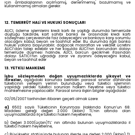
için ambalajlarının açılmamış, denenmemiş, bozulmamış ve
kullanılmamış olmaları gerekir.
12. TEMERRÜT HALİ VE HUKUKİ SONUÇLARI
ALICI, ödeme işlemlerini kredi kartı ile yaptığı durumda temerrüde
düştüğü takdirde, kart sahibi banka ile arasındaki kredi kartı
sözleşmesi çerçevesinde faiz ödeyeceğini ve bankaya karşı sorumlu
olacağını kabul, beyan ve taahhüt eder. Bu durumda ilgili banka
hukuki yollara başvurabilir; doğacak masrafları ve vekâlet ücretini
ALICI’dan talep edebilir ve her koşulda ALICI’nın borcundan dolayı
temerrüde düşmesi halinde, ALICI, borcun gecikmeli ifasından
dolayı SATICI’nın uğradığı zarar ve ziyanını ödeyeceğini kabul,
beyan ve taahhüt eder
13. YETKİLİ MAHKEME
İşbu sözleşmeden doğan uyuşmazlıklarda şikayet ve
itirazlar,
aşağıdaki kanunda belirtilen parasal sınırlar dâhilinde
tüketicinin yerleşim yerinin bulunduğu veya tüketici işleminin
yapıldığı yerdeki tüketici sorunları hakem heyetine veya tüketici
mahkemesine yapılacaktır. Parasal sınıra ilişkin bilgiler aşağıdadır:
02/05/2007 tarihinden itibaren geçerli olmak üzere:
a)
6502 sayılı Tüketicinin Korunması Hakkında Kanun’un 68.
Maddesi gereği değeri 2.000 (ikibin) TL’nin altında olan
uyuşmazlıklarda ilçe tüketici hakem heyetlerine,
b) Değeri 3.000(üçbin)TL’ nin altında bulunan uyuşmazlıklarda il
tüketici hakem heyetlerine,
c) Büyükşehir statüsünde bulunan illerde ise değeri 2.000 (ikibin) TL