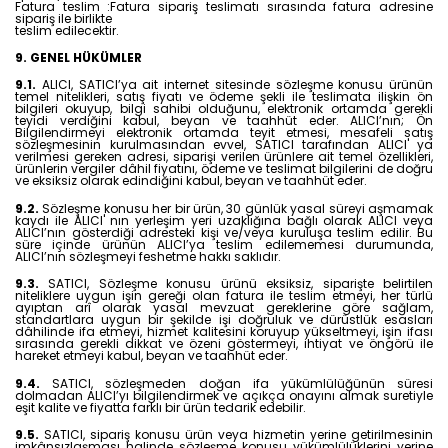
Fatura teslim :Fatura sipariş teslimatı sırasında fatura adresine
sipariş ile birlikte
teslim edilecektir.
9. GENEL HÜKÜMLER
9.1.
ALICI, SATICI’ya ait internet sitesinde sözleşme konusu ürünün
temel nitelikleri, satış fiyatı ve ödeme şekli ile teslimata ilişkin ön
bilgileri okuyup, bilgi sahibi olduğunu, elektronik ortamda gerekli
teyidi verdiğini kabul, beyan ve taahhüt eder. ALICI’nın; Ön
Bilgilendirmeyi elektronik ortamda teyit etmesi, mesafeli satış
sözleşmesinin kurulmasından evvel, SATICI tarafından ALICI' ya
verilmesi gereken adresi, siparişi verilen ürünlere ait temel özellikleri,
ürünlerin vergiler dâhil fiyatını, ödeme ve teslimat bilgilerini de doğru
ve eksiksiz olarak edindiğini kabul, beyan ve taahhüt eder.
9.2.
Sözleşme konusu her bir ürün, 30 günlük yasal süreyi aşmamak
kaydı ile ALICI' nın yerleşim yeri uzaklığına bağlı olarak ALICI veya
ALICI’nın gösterdiği adresteki kişi ve/veya kuruluşa teslim edilir. Bu
süre içinde ürünün ALICI’ya teslim edilememesi durumunda,
ALICI’nın sözleşmeyi feshetme hakkı saklıdır.
9.3.
SATICI, Sözleşme konusu ürünü eksiksiz, siparişte belirtilen
niteliklere uygun işin gereği olan fatura ile teslim etmeyi, her türlü
ayıptan arî olarak yasal mevzuat gereklerine göre sağlam,
standartlara uygun bir şekilde işi doğruluk ve dürüstlük esasları
dâhilinde ifa etmeyi, hizmet kalitesini koruyup yükseltmeyi, işin ifası
sırasında gerekli dikkat ve özeni göstermeyi, ihtiyat ve öngörü ile
hareket etmeyi kabul, beyan ve taahhüt eder.
9.4.
SATICI, sözleşmeden doğan ifa yükümlülüğünün süresi
dolmadan ALICI’yı bilgilendirmek ve açıkça onayını almak suretiyle
eşit kalite ve fiyatta farklı bir ürün tedarik edebilir.
9.5.
SATICI, sipariş konusu ürün veya hizmetin yerine getirilmesinin
imkânsızlaşması halinde sözleşme konusu yükümlülüklerini yerine