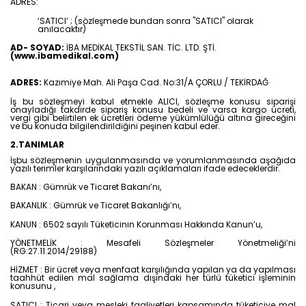
ADRES:
‘SATICI’ ; (sözleşmede bundan sonra "SATICI" olarak
anılacaktır)
AD- SOYAD:
İBA MEDİKAL TEKSTİL SAN. TİC. LTD. ŞTİ.
(www.ibamedikal.com)
ADRES:
Kazımiye Mah. Ali Paşa Cad. No:31/A ÇORLU / TEKİRDAĞ
İş bu sözleşmeyi kabul etmekle ALICI, sözleşme konusu siparişi
onayladığı takdirde sipariş konusu bedeli ve varsa kargo ücreti,
vergi gibi belirtilen ek ücretleri ödeme yükümlülüğü altına gireceğini
ve bu konuda bilgilendirildiğini peşinen kabul eder.
2.TANIMLAR
İşbu sözleşmenin uygulanmasında ve yorumlanmasında aşağıda
yazılı terimler karşılarındaki yazılı açıklamaları ifade edeceklerdir.
BAKAN : Gümrük ve Ticaret Bakanı’nı,
BAKANLIK : Gümrük ve Ticaret Bakanlığı’nı,
KANUN : 6502 sayılı Tüketicinin Korunması Hakkında Kanun’u,
YÖNETMELİK : Mesafeli Sözleşmeler Yönetmeliği’ni
(RG:27.11.2014/29188)
HİZMET : Bir ücret veya menfaat karşılığında yapılan ya da yapılması
taahhüt edilen mal sağlama dışındaki her türlü tüketici işleminin
konusunu ,
SATICI : Ticari veya mesleki faaliyetleri kapsamında tüketiciye mal