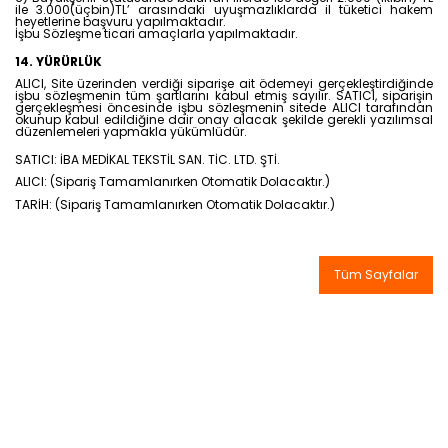
ile 3.000(üçbin)TL’ arasındaki uyuşmazlıklarda il tüketici hakem
heyetlerine başvuru yapılmaktadır.
İşbu Sözleşme ticari amaçlarla yapılmaktadır.
14. YÜRÜRLÜK
ALICI, Site üzerinden verdiği siparişe ait ödemeyi gerçekleştirdiğinde
işbu sözleşmenin tüm şartlarını kabul etmiş sayılır. SATICI, siparişin
gerçekleşmesi öncesinde işbu sözleşmenin sitede ALICI tarafından
okunup kabul edildiğine dair onay alacak şekilde gerekli yazılımsal
düzenlemeleri yapmakla yükümlüdür.
SATICI: İBA MEDİKAL TEKSTİL SAN. TİC. LTD. ŞTİ.
ALICI: (Sipariş Tamamlanırken Otomatik Dolacaktır.)
TARİH:
(Sipariş Tamamlanırken Otomatik Dolacaktır.)
Tüm Sayfalar