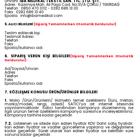
Ünvanı:
İBA MEDİKAL TEKSTİL SAN. TİC. LTD. ŞTİ.
Adres : Kazımiye Mah. Ali Paşa Cad. No:31/A ÇORLU / TEKİRDAĞ
Telefon : 0850 470 0112 - 0282 686 13 30
Faks : 0282 686 13 40
Eposta : info@ibamedikal.com
5. ALICI BİLGİLERİ
(Sipariş Tamamlarken Otomatik Doldurulur)
Teslim edilecek kişi :
Teslimat Adresi :
Telefon :
Faks :
Eposta/kullanıcı adı :
6. SİPARİŞ VEREN KİŞİ BİLGİLERİ
(Sipariş Tamamlarken Otomatik
Doldurulur)
Ad/Soyad/Unvan
Adres
Telefon
Faks
Eposta/kullanıcı adı
7. SÖZLEŞME KONUSU ÜRÜN/ÜRÜNLER BİLGİLERİ
1.
Malın /Ürün/Ürünlerin/ Hizmetin temel özelliklerini (türü, miktarı,
marka/modeli, rengi, adedi) SATICI’ya ait internet sitesinde
yayınlanmaktadır. Satıcı tarafından kampanya düzenlenmiş ise
ilgili ürünün temel özelliklerini kampanya süresince inceleyebilirsiniz.
Kampanya tarihine kadar geçerlidir.
7.2.
Listelenen ve sitede ilan edilen fiyatlar KDV Dahil satış fiyatıdır.
İlan edilen fiyatlar ve vaatler güncelleme yapılana ve değiştirilene
kadar geçerlidir. Süreli olarak ilan edilen fiyatlar ise belirtilen süre
sonuna kadar geçerlidir.