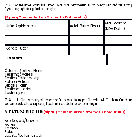
7.3.
Sözleşme konusu mal ya da hizmetin tüm vergiler dâhil satış
fiyatı aşağıda gösterilmiştir.
(Sipariş Tamamlarken Otomatik Doldurulur)
Ara Toplam
Ürün Açıklaması
Adet
Birim Fiyatı
(KDV Dahil)
Kargo Tutarı
Toplam :
Ödeme Şekli ve Planı
Teslimat Adresi
Teslim Edilecek kişi
Fatura Adresi
Sipariş Tarihi
Teslimat tarihi
Teslim şekli
7.4.
Ürün sevkiyat masrafı olan kargo ücreti ALICI tarafından
ödenecek olup sipariş toplam bedeline eklenmiştir.
8
. FATURA BİLGİLERİ
(Sipariş Tamamlarken Otomatik Doldurulur)
Ad/Soyad/Unvan
Adres
Telefon
Faks
Eposta/kullanıcı adı