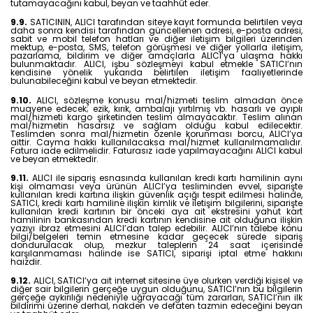
tutamayacağını kabul, beyan ve taahhüt eder.
9.9.
SATICININ, ALICI tarafından siteye kayıt formunda belirtilen veya
daha sonra kendisi tarafından güncellenen adresi, e-posta adresi,
sabit ve mobil telefon hatları ve diğer iletişim bilgileri üzerinden
mektup, e-posta, SMS, telefon görüşmesi ve diğer yollarla iletişim,
pazarlama, bildirim ve diğer amaçlarla ALICI’ya ulaşma hakkı
bulunmaktadır. ALICI, işbu sözleşmeyi kabul etmekle SATICI’nın
kendisine yönelik yukarıda belirtilen iletişim faaliyetlerinde
bulunabileceğini kabul ve beyan etmektedir.
9.10.
ALICI, sözleşme konusu mal/hizmeti teslim almadan önce
muayene edecek; ezik, kırık, ambalajı yırtılmış vb. hasarlı ve ayıplı
mal/hizmeti kargo şirketinden teslim almayacaktır. Teslim alınan
mal/hizmetin hasarsız ve sağlam olduğu kabul edilecektir.
Teslimden sonra mal/hizmetin özenle korunması borcu, ALICI’ya
aittir. Cayma hakkı kullanılacaksa mal/hizmet kullanılmamalıdır.
Fatura iade edilmelidir. Faturasız iade yapılmayacağını ALICI
kabul
ve beyan etmektedir.
9.11.
ALICI ile sipariş esnasında kullanılan kredi kartı hamilinin aynı
kişi olmaması veya ürünün ALICI’ya tesliminden evvel, siparişte
kullanılan kredi kartına ilişkin güvenlik açığı tespit edilmesi halinde,
SATICI, kredi kartı hamiline ilişkin kimlik ve iletişim bilgilerini, siparişte
kullanılan kredi kartının bir önceki aya ait ekstresini yahut kart
hamilinin bankasından kredi kartının kendisine ait olduğuna ilişkin
yazıyı ibraz etmesini ALICI’dan talep edebilir. ALICI’nın talebe konu
bilgi/belgeleri temin etmesine kadar geçecek sürede sipariş
dondurulacak olup, mezkur taleplerin 24 saat içerisinde
karşılanmaması halinde ise SATICI, siparişi iptal etme hakkını
haizdir.
9.12.
ALICI, SATICI’ya ait internet sitesine üye olurken verdiği kişisel ve
diğer sair bilgilerin gerçeğe uygun olduğunu, SATICI’nın bu bilgilerin
gerçeğe aykırılığı nedeniyle uğrayacağı tüm zararları, SATICI’nın ilk
bildirimi üzerine derhal, nakden ve defaten tazmin edeceğini beyan