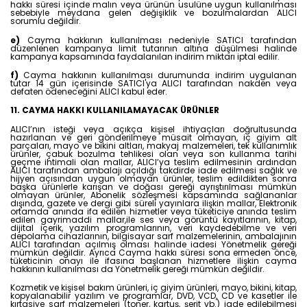
hakkı süresi içinde malın veya ürünün usulüne uygun kullanılması
sebebiyle meydana gelen değişiklik ve bozulmalardan ALICI
sorumlu değildir.
e)
Cayma hakkının kullanılması nedeniyle SATICI tarafından
düzenlenen kampanya limit tutarının altına düşülmesi halinde
kampanya kapsamında faydalanılan indirim miktarı iptal edilir.
f)
Cayma hakkının kullanılması durumunda indirim uygulanan
tutar 14 gün içerisinde SATICI'ya ALICI tarafından nakden veya
defaten ödeneceğini ALICI kabul eder.
11. CAYMA HAKKI KULLANILAMAYACAK ÜRÜNLER
ALICI’nın isteği veya açıkça kişisel ihtiyaçları doğrultusunda
hazırlanan ve geri gönderilmeye müsait olmayan, iç giyim alt
parçaları, mayo ve bikini altları, makyaj malzemeleri, tek kullanımlık
ürünler, çabuk bozulma tehlikesi olan veya son kullanma tarihi
geçme ihtimali olan mallar, ALICI’ya teslim edilmesinin ardından
ALICI tarafından ambalajı açıldığı takdirde iade edilmesi sağlık ve
hijyen açısından uygun olmayan ürünler, teslim edildikten sonra
başka ürünlerle karışan ve doğası gereği ayrıştırılması mümkün
olmayan ürünler, Abonelik sözleşmesi kapsamında sağlananlar
dışında, gazete ve dergi gibi süreli yayınlara ilişkin mallar, Elektronik
ortamda anında ifa edilen hizmetler veya tüketiciye anında teslim
edilen gayrimaddi mallar,ile ses veya görüntü kayıtlarının, kitap,
dijital içerik, yazılım programlarının, veri kaydedebilme ve veri
depolama cihazlarının, bilgisayar sarf malzemelerinin, ambalajının
ALICI tarafından açılmış olması halinde iadesi Yönetmelik gereği
mümkün değildir. Ayrıca Cayma hakkı süresi sona ermeden önce,
tüketicinin onayı ile ifasına başlanan hizmetlere ilişkin cayma
hakkının kullanılması da Yönetmelik gereği mümkün değildir.
Kozmetik ve kişisel bakım ürünleri, iç giyim ürünleri, mayo, bikini, kitap,
kopyalanabilir yazılım ve programlar, DVD, VCD, CD ve kasetler ile
kırtasiye sarf malzemeleri (toner, kartuş, şerit vb.) iade edilebilmesi