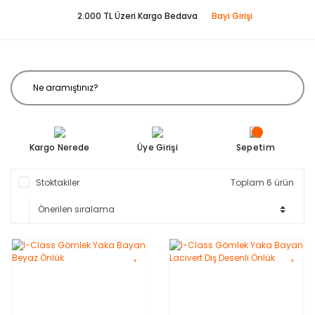
2.000 TL Üzeri Kargo Bedava
Bayi Girişi
Kargo Nerede
Üye Girişi
Sepetim
Stoktakiler
Toplam 6 ürün