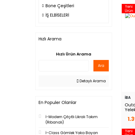
Bone Çeşitleri
Yeni
Ürün
İŞ ELBİSELERİ
Hızlı Arama
Hızlı Ürün Arama
Ara
Detaylı Arama
İBA
En Populer Olanlar
Outdo
Yele
İ-Modern Çıtçıtlı Likralı Takım
1.
(Ribanalı)
Yeni
İ-Class Gömlek Yaka Bayan