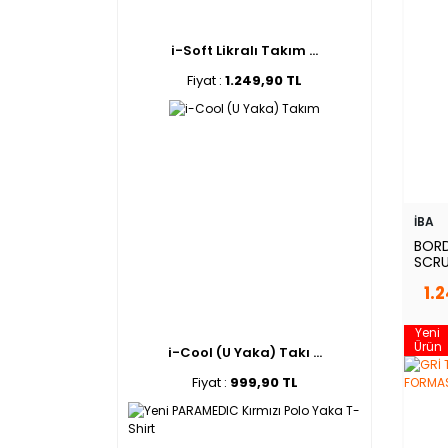
i-Soft Likralı Takım ...
Fiyat :
1.249,90 TL
İBA
BORD
SCRU
1.
Yeni
Ürün
i-Cool (U Yaka) Takı ...
Fiyat :
999,90 TL