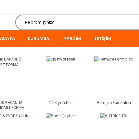
ASAYFA
KURUMSAL
YARDIM
İLETIŞIM
IK BAKANLIĞI
112 Kıyafetleri
Hemşire Formaları
NDART FORMA