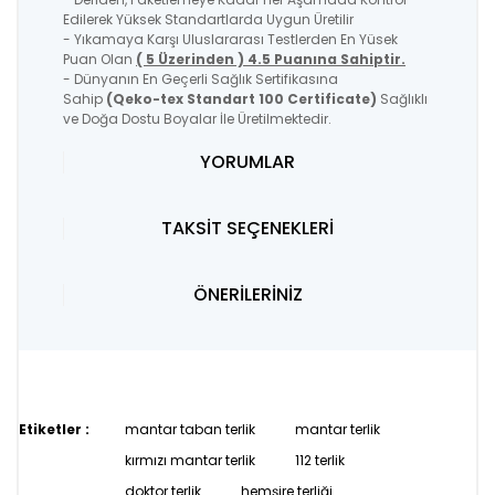
Edilerek Yüksek Standartlarda Uygun Üretilir
- Yıkamaya Karşı Uluslararası Testlerden En Yüsek
Puan Olan
( 5 Üzerinden ) 4.5 Puanına Sahiptir.
- Dünyanın En Geçerli Sağlık Sertifikasına
Sahip
(Qeko-tex Standart 100 Certificate)
Sağlıklı
ve Doğa Dostu Boyalar İle Üretilmektedir.
YORUMLAR
TAKSİT SEÇENEKLERİ
ÖNERİLERİNİZ
Etiketler :
mantar taban terlik
mantar terlik
kırmızı mantar terlik
112 terlik
doktor terlik
hemşire terliği