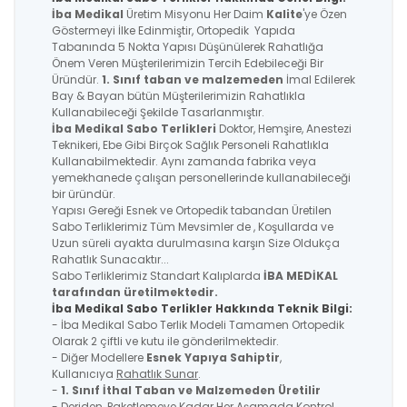
İba Medikal
Üretim Misyonu Her Daim
Kalite
'ye Özen
Göstermeyi İlke Edinmiştir, Ortopedik Yapıda
Tabanında 5 Nokta Yapısı Düşünülerek Rahatlığa
Önem Veren Müşterilerimizin Tercih Edebileceği Bir
Üründür.
1. Sınıf taban ve malzemeden
İmal Edilerek
Bay & Bayan bütün Müşterilerimizin Rahatlıkla
Kullanabileceği Şekilde Tasarlanmıştır.
İba Medikal
Sabo Terlikleri
Doktor, Hemşire, Anestezi
Teknikeri, Ebe Gibi Birçok Sağlık Personeli Rahatlıkla
Kullanabilmektedir. Aynı zamanda fabrika veya
yemekhanede çalışan personellerinde kullanabileceği
bir üründür.
Yapısı Gereği Esnek ve Ortopedik tabandan Üretilen
Sabo Terliklerimiz Tüm Mevsimler de , Koşullarda ve
Uzun süreli ayakta durulmasına karşın Size Oldukça
Rahatlık Sunacaktır...
Sabo Terliklerimiz Standart Kalıplarda
İBA MEDİKAL
tarafından üretilmektedir.
İba Medikal Sabo Terlikler Hakkında Teknik Bilgi:
- İba Medikal Sabo Terlik Modeli Tamamen Ortopedik
Olarak 2 çiftli ve kutu ile gönderilmektedir.
- Diğer Modellere
Esnek Yapıya Sahiptir
,
Kullanıcıya
Rahatlık Sunar
.
-
1. Sınıf İthal Taban ve Malzemeden Üretilir
- Deriden, Paketlemeye Kadar Her Aşamada Kontrol