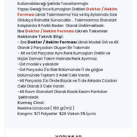
Kullanabileceği Şekilde Tasarlanmıştır.
Yapısı Gereği İnce Kumaştan Üretilen
Doktor / Hekim
Forması
Likralı Takımlarımız Yaz ve Kış Aylarında Size
Oldukça Rahatlık Sunacaktır... Takımlarımız Standart
Kalıplarda 8 Farklı Beden Olarak Üretilmektedir.
İba
Doktor / Hekim Forması
Likralı Takımlar
Hakkında Teknik Bilgi:
- İba
Doktor / Hekim Forması
Likralı Modeli Üst ve Alt
Olarak 2 Parçadan Oluşan Bir Takımdır.
- Alt ve Üst Parçalar Aynı Renk Kumaştan Üretilir ve
Hiçbir Zaman Takım Halinde Renk Ayırmaz.
-Üst model v yakalıdır
-Üst Parçada 2'si Etek Bölümünde 1'i de göğüs
bölümünde Toplam 3 Adet Cebi Vardır.
-Alt Parçada 2'si Önde Büyük ve 1'i de Arkada Cüzdan
Cebi Olarak 3 Cebi Vardır.
-Alt Kısım Standart Olarak Klasik Kesim Pantolon
Şeklindedir.
Kumaş Cinsi:
Newlıne Licracool ( 160 gr/m2 )
Karışımı: %71 Polyester %26 Viskon 3% lycra