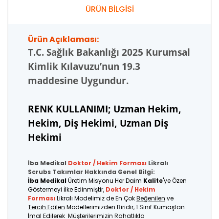
ÜRÜN BİLGİSİ
Ürün Açıklaması:
T.C.
Sağlık Bakanlığı 2025 Kurumsal
Kimlik Kılavuzu’nun 19.3
maddesine Uygundur.
RENK KULLANIMI; Uzman Hekim,
Hekim, Diş Hekimi, Uzman Diş
Hekimi
İba Medikal
Doktor / Hekim Forması
Likralı
Scrubs Takımlar Hakkında Genel Bilgi:
İba Medikal
Üretim Misyonu Her Daim
Kalite
'ye Özen
Göstermeyi İlke Edinmiştir,
Doktor / Hekim
Forması
Likralı Modelimiz de En Çok
Beğenilen
ve
Tercih Edilen
Modellerimizden Biridir, 1 Sınıf Kumaştan
İmal Edilerek Müşterilerimizin Rahatlıkla