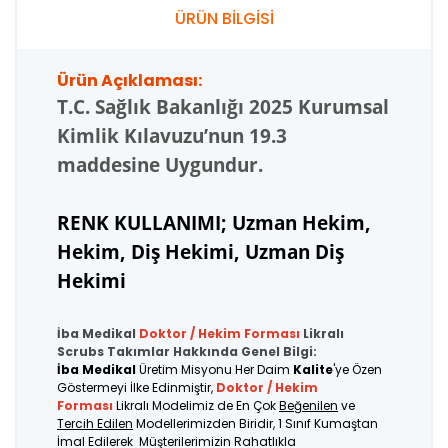
ÜRÜN BİLGİSİ
Ürün Açıklaması:
T.C.
Sağlık Bakanlığı 2025 Kurumsal
Kimlik Kılavuzu’nun 19.3
maddesine Uygundur.
RENK KULLANIMI; Uzman Hekim,
Hekim, Diş Hekimi, Uzman Diş
Hekimi
İba Medikal
Doktor / Hekim Forması
Likralı
Scrubs Takımlar Hakkında Genel Bilgi:
İba Medikal
Üretim Misyonu Her Daim
Kalite
'ye Özen
Göstermeyi İlke Edinmiştir,
Doktor / Hekim
Forması
Likralı Modelimiz de En Çok
Beğenilen
ve
Tercih Edilen
Modellerimizden Biridir, 1 Sınıf Kumaştan
İmal Edilerek Müşterilerimizin Rahatlıkla