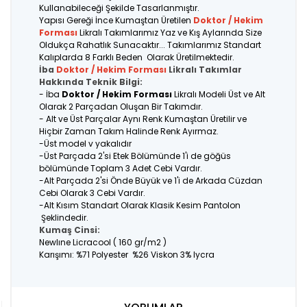
Kullanabileceği Şekilde Tasarlanmıştır.
Yapısı Gereği İnce Kumaştan Üretilen
Doktor / Hekim
Forması
Likralı Takımlarımız Yaz ve Kış Aylarında Size
Oldukça Rahatlık Sunacaktır... Takımlarımız Standart
Kalıplarda 8 Farklı Beden Olarak Üretilmektedir.
İba
Doktor / Hekim Forması
Likralı Takımlar
Hakkında Teknik Bilgi:
- İba
Doktor / Hekim Forması
Likralı Modeli Üst ve Alt
Olarak 2 Parçadan Oluşan Bir Takımdır.
- Alt ve Üst Parçalar Aynı Renk Kumaştan Üretilir ve
Hiçbir Zaman Takım Halinde Renk Ayırmaz.
-Üst model v yakalıdır
-Üst Parçada 2'si Etek Bölümünde 1'i de göğüs
bölümünde Toplam 3 Adet Cebi Vardır.
-Alt Parçada 2'si Önde Büyük ve 1'i de Arkada Cüzdan
Cebi Olarak 3 Cebi Vardır.
-Alt Kısım Standart Olarak Klasik Kesim Pantolon
Şeklindedir.
Kumaş Cinsi:
Newlıne Licracool ( 160 gr/m2 )
Karışımı: %71 Polyester %26 Viskon 3% lycra