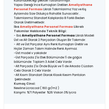
Kullanabileceği Şekilde Tasarlanmıştır.
Yapısı Gereği İnce Kumaştan Üretilen
Ameliyathane
Personel Forması
Likralı Takımlarımız Yaz ve Kış
Aylarında Size Oldukça Rahatlık Sunacaktır...
Takımlarımız Standart Kalıplarda 8 Farklı Beden
Olarak Üretilmektedir.
İba
Ameliyathane Personel Forması
Likralı
Takımlar Hakkında Teknik Bilgi:
- İba
Ameliyathane Personel Forması
Likralı Modeli
Üst ve Alt Olarak 2 Parçadan Oluşan Bir Takımdır.
- Alt ve Üst Parçalar Aynı Renk Kumaştan Üretilir ve
Hiçbir Zaman Takım Halinde Renk Ayırmaz.
-Üst model v yakalıdır
-Üst Parçada 2'si Etek Bölümünde 1'i de göğüs
bölümünde Toplam 3 Adet Cebi Vardır.
-Alt Parçada 2'si Önde Büyük ve 1'i de Arkada Cüzdan
Cebi Olarak 3 Cebi Vardır.
-Alt Kısım Standart Olarak Klasik Kesim Pantolon
Şeklindedir.
Kumaş Cinsi:
Newlıne Licracool ( 160 gr/m2 )
Karışımı: %71 Polyester %26 Viskon 3% lycra