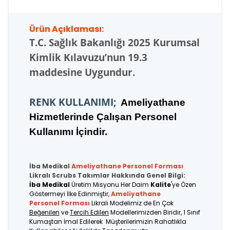
Ürün Açıklaması:
T.C.
Sağlık Bakanlığı 2025 Kurumsal
Kimlik Kılavuzu’nun 19.3
maddesine Uygundur.
RENK KULLANIMI;
Ameliyathane
Hizmetlerinde Çalışan Personel
Kullanımı İçindir.
İba Medikal
Ameliyathane Personel
Forması
Likralı Scrubs Takımlar Hakkında Genel Bilgi:
İba Medikal
Üretim Misyonu Her Daim
Kalite
'ye Özen
Göstermeyi İlke Edinmiştir,
Ameliyathane
Personel Forması
Likralı Modelimiz de En Çok
Beğenilen
ve
Tercih Edilen
Modellerimizden Biridir, 1 Sınıf
Kumaştan İmal Edilerek Müşterilerimizin Rahatlıkla