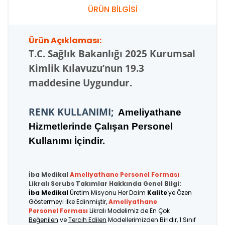
ÜRÜN BİLGİSİ
Ürün Açıklaması:
T.C.
Sağlık Bakanlığı 2025 Kurumsal
Kimlik Kılavuzu’nun 19.3
maddesine Uygundur.
RENK KULLANIMI;
Ameliyathane
Hizmetlerinde Çalışan Personel
Kullanımı İçindir.
İba Medikal
Ameliyathane Personel
Forması
Likralı Scrubs Takımlar Hakkında Genel Bilgi:
İba Medikal
Üretim Misyonu Her Daim
Kalite
'ye Özen
Göstermeyi İlke Edinmiştir,
Ameliyathane
Personel Forması
Likralı Modelimiz de En Çok
Beğenilen
ve
Tercih Edilen
Modellerimizden Biridir, 1 Sınıf