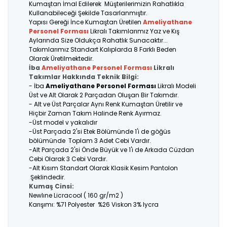
Kumaştan İmal Edilerek Müşterilerimizin Rahatlıkla
Kullanabileceği Şekilde Tasarlanmıştır.
Yapısı Gereği İnce Kumaştan Üretilen
Ameliyathane
Personel Forması
Likralı Takımlarımız Yaz ve Kış
Aylarında Size Oldukça Rahatlık Sunacaktır...
Takımlarımız Standart Kalıplarda 8 Farklı Beden
Olarak Üretilmektedir.
İba
Ameliyathane Personel Forması
Likralı
Takımlar Hakkında Teknik Bilgi:
- İba
Ameliyathane Personel Forması
Likralı Modeli
Üst ve Alt Olarak 2 Parçadan Oluşan Bir Takımdır.
- Alt ve Üst Parçalar Aynı Renk Kumaştan Üretilir ve
Hiçbir Zaman Takım Halinde Renk Ayırmaz.
-Üst model v yakalıdır
-Üst Parçada 2'si Etek Bölümünde 1'i de göğüs
bölümünde Toplam 3 Adet Cebi Vardır.
-Alt Parçada 2'si Önde Büyük ve 1'i de Arkada Cüzdan
Cebi Olarak 3 Cebi Vardır.
-Alt Kısım Standart Olarak Klasik Kesim Pantolon
Şeklindedir.
Kumaş Cinsi:
Newlıne Licracool ( 160 gr/m2 )
Karışımı: %71 Polyester %26 Viskon 3% lycra