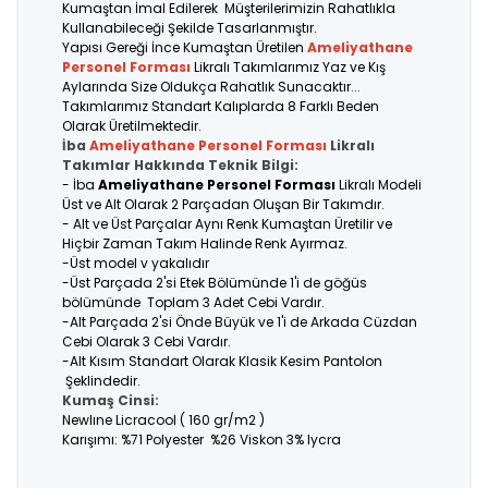
Kumaştan İmal Edilerek Müşterilerimizin Rahatlıkla
Kullanabileceği Şekilde Tasarlanmıştır.
Yapısı Gereği İnce Kumaştan Üretilen
Ameliyathane
Personel Forması
Likralı Takımlarımız Yaz ve Kış
Aylarında Size Oldukça Rahatlık Sunacaktır...
Takımlarımız Standart Kalıplarda 8 Farklı Beden
Olarak Üretilmektedir.
İba
Ameliyathane Personel Forması
Likralı
Takımlar Hakkında Teknik Bilgi:
- İba
Ameliyathane Personel Forması
Likralı Modeli
Üst ve Alt Olarak 2 Parçadan Oluşan Bir Takımdır.
- Alt ve Üst Parçalar Aynı Renk Kumaştan Üretilir ve
Hiçbir Zaman Takım Halinde Renk Ayırmaz.
-Üst model v yakalıdır
-Üst Parçada 2'si Etek Bölümünde 1'i de göğüs
bölümünde Toplam 3 Adet Cebi Vardır.
-Alt Parçada 2'si Önde Büyük ve 1'i de Arkada Cüzdan
Cebi Olarak 3 Cebi Vardır.
-Alt Kısım Standart Olarak Klasik Kesim Pantolon
Şeklindedir.
Kumaş Cinsi:
Newlıne Licracool ( 160 gr/m2 )
Karışımı: %71 Polyester %26 Viskon 3% lycra