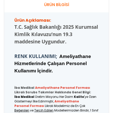
ÜRÜN BİLGİSİ
Ürün Açıklaması:
T.C.
Sağlık Bakanlığı 2025 Kurumsal
Kimlik Kılavuzu’nun 19.3
maddesine Uygundur.
RENK KULLANIMI;
Ameliyathane
Hizmetlerinde Çalışan Personel
Kullanımı İçindir.
İba Medikal
Ameliyathane Personel
Forması
Likralı Scrubs Takımlar Hakkında Genel Bilgi:
İba Medikal
Üretim Misyonu Her Daim
Kalite
'ye Özen
Göstermeyi İlke Edinmiştir,
Ameliyathane
Personel Forması
Likralı Modelimiz de En Çok
Beğenilen
ve
Tercih Edilen
Modellerimizden Biridir, 1 Sınıf