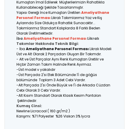
Kumaştan İmal Edilerek Müşterilerimizin Rahatlıkla
Kullanabileceği Şekilde Tasarlanmıştır.
Yapısı Gereği İnce Kumaştan Üretilen
Ameliyathane
Personel Forması
Likralı Takımlarımız Yaz ve Kış
Aylarında Size Oldukça Rahatlık Sunacaktır...
Takımlarımız Standart Kalıplarda 8 Farklı Beden
Olarak Üretilmektedir.
İba
Ameliyathane Personel Forması
Likralı
Takımlar Hakkında Teknik Bilgi:
- İba
Ameliyathane Personel Forması
Likralı Modeli
Üst ve Alt Olarak 2 Parçadan Oluşan Bir Takımdır.
- Alt ve Üst Parçalar Aynı Renk Kumaştan Üretilir ve
Hiçbir Zaman Takım Halinde Renk Ayırmaz.
-Üst model v yakalıdır
-Üst Parçada 2'si Etek Bölümünde 1'i de göğüs
bölümünde Toplam 3 Adet Cebi Vardır.
-Alt Parçada 2'si Önde Büyük ve 1'i de Arkada Cüzdan
Cebi Olarak 3 Cebi Vardır.
-Alt Kısım Standart Olarak Klasik Kesim Pantolon
Şeklindedir.
Kumaş Cinsi:
Newlıne Licracool ( 160 gr/m2 )
Karışımı: %71 Polyester %26 Viskon 3% lycra