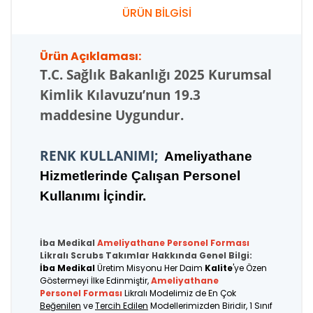
ÜRÜN BİLGİSİ
Ürün Açıklaması:
T.C.
Sağlık Bakanlığı 2025 Kurumsal
Kimlik Kılavuzu’nun 19.3
maddesine Uygundur.
RENK KULLANIMI;
Ameliyathane
Hizmetlerinde Çalışan Personel
Kullanımı İçindir.
İba Medikal
Ameliyathane Personel
Forması
Likralı Scrubs Takımlar Hakkında Genel Bilgi:
İba Medikal
Üretim Misyonu Her Daim
Kalite
'ye Özen
Göstermeyi İlke Edinmiştir,
Ameliyathane
Personel Forması
Likralı Modelimiz de En Çok
Beğenilen
ve
Tercih Edilen
Modellerimizden Biridir, 1 Sınıf