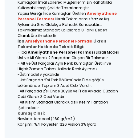
Kumaştan İmal Edilerek Müşterilerimizin Rahatlıkla
Kullanabileceği Şekilde Tasarlanmıştır.
Yapısı Gereği İnce Kumaştan Üretilen
Ameliyathane
Personel Forması
Likralı Takımlarımız Yaz ve Kış
Aylarında Size Oldukça Rahatlık Sunacaktır...
Takımlarımız Standart Kalıplarda 8 Farklı Beden
Olarak Üretilmektedir.
İba
Ameliyathane Personel Forması
Likralı
Takımlar Hakkında Teknik Bilgi:
- İba
Ameliyathane Personel Forması
Likralı Modeli
Üst ve Alt Olarak 2 Parçadan Oluşan Bir Takımdır.
- Alt ve Üst Parçalar Aynı Renk Kumaştan Üretilir ve
Hiçbir Zaman Takım Halinde Renk Ayırmaz.
-Üst model v yakalıdır
-Üst Parçada 2'si Etek Bölümünde 1'i de göğüs
bölümünde Toplam 3 Adet Cebi Vardır.
-Alt Parçada 2'si Önde Büyük ve 1'i de Arkada Cüzdan
Cebi Olarak 3 Cebi Vardır.
-Alt Kısım Standart Olarak Klasik Kesim Pantolon
Şeklindedir.
Kumaş Cinsi:
Newlıne Licracool ( 160 gr/m2 )
Karışımı: %71 Polyester %26 Viskon 3% lycra