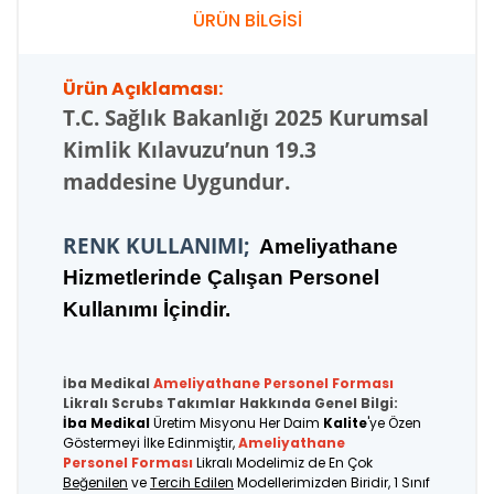
ÜRÜN BİLGİSİ
Ürün Açıklaması:
T.C.
Sağlık Bakanlığı 2025 Kurumsal
Kimlik Kılavuzu’nun 19.3
maddesine Uygundur.
RENK KULLANIMI;
Ameliyathane
Hizmetlerinde Çalışan Personel
Kullanımı İçindir.
İba Medikal
Ameliyathane Personel
Forması
Likralı Scrubs Takımlar Hakkında Genel Bilgi:
İba Medikal
Üretim Misyonu Her Daim
Kalite
'ye Özen
Göstermeyi İlke Edinmiştir,
Ameliyathane
Personel Forması
Likralı Modelimiz de En Çok
Beğenilen
ve
Tercih Edilen
Modellerimizden Biridir, 1 Sınıf