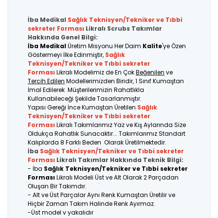
İba Medikal
Sağlık Teknisyen/Tekniker ve Tıbbi
sekreter
Forması
Likralı Scrubs Takımlar
Hakkında Genel Bilgi:
İba Medikal
Üretim Misyonu Her Daim
Kalite
'ye Özen
Göstermeyi İlke Edinmiştir,
Sağlık
Teknisyen/Tekniker ve Tıbbi sekreter
Forması
Likralı Modelimiz de En Çok
Beğenilen
ve
Tercih Edilen
Modellerimizden Biridir, 1 Sınıf Kumaştan
İmal Edilerek Müşterilerimizin Rahatlıkla
Kullanabileceği Şekilde Tasarlanmıştır.
Yapısı Gereği İnce Kumaştan Üretilen
Sağlık
Teknisyen/Tekniker ve Tıbbi sekreter
Forması
Likralı Takımlarımız Yaz ve Kış Aylarında Size
Oldukça Rahatlık Sunacaktır... Takımlarımız Standart
Kalıplarda 8 Farklı Beden Olarak Üretilmektedir.
İba
Sağlık Teknisyen/Tekniker ve Tıbbi sekreter
Forması
Likralı Takımlar Hakkında Teknik Bilgi:
- İba
Sağlık Teknisyen/Tekniker ve Tıbbi sekreter
Forması
Likralı Modeli Üst ve Alt Olarak 2 Parçadan
Oluşan Bir Takımdır.
- Alt ve Üst Parçalar Aynı Renk Kumaştan Üretilir ve
Hiçbir Zaman Takım Halinde Renk Ayırmaz.
-Üst model v yakalıdır