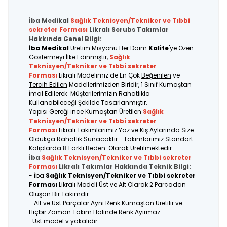
İba Medikal
Sağlık Teknisyen/Tekniker ve Tıbbi
sekreter
Forması
Likralı Scrubs Takımlar
Hakkında Genel Bilgi:
İba Medikal
Üretim Misyonu Her Daim
Kalite
'ye Özen
Göstermeyi İlke Edinmiştir,
Sağlık
Teknisyen/Tekniker ve Tıbbi sekreter
Forması
Likralı Modelimiz de En Çok
Beğenilen
ve
Tercih Edilen
Modellerimizden Biridir, 1 Sınıf Kumaştan
İmal Edilerek Müşterilerimizin Rahatlıkla
Kullanabileceği Şekilde Tasarlanmıştır.
Yapısı Gereği İnce Kumaştan Üretilen
Sağlık
Teknisyen/Tekniker ve Tıbbi sekreter
Forması
Likralı Takımlarımız Yaz ve Kış Aylarında Size
Oldukça Rahatlık Sunacaktır... Takımlarımız Standart
Kalıplarda 8 Farklı Beden Olarak Üretilmektedir.
İba
Sağlık Teknisyen/Tekniker ve Tıbbi sekreter
Forması
Likralı Takımlar Hakkında Teknik Bilgi:
- İba
Sağlık Teknisyen/Tekniker ve Tıbbi sekreter
Forması
Likralı Modeli Üst ve Alt Olarak 2 Parçadan
Oluşan Bir Takımdır.
- Alt ve Üst Parçalar Aynı Renk Kumaştan Üretilir ve
Hiçbir Zaman Takım Halinde Renk Ayırmaz.
-Üst model v yakalıdır