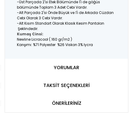
-Üst Parçada 2'si Etek Bölümünde 1'i de göğüs
bölümünde Toplam 3 Adet Cebi Vardır.
-Alt Parçada 2'si Önde Büyük ve 1'i de Arkada Cüzdan
Cebi Olarak 3 Cebi Vardır.
-Alt Kısım Standart Olarak Klasik Kesim Pantolon
Şeklindedir.
Kumaş Cinsi:
Newlıne Licracool ( 160 gr/m2 )
Karışımı: %71 Polyester %26 Viskon 3% lycra
YORUMLAR
TAKSİT SEÇENEKLERİ
ÖNERİLERİNİZ