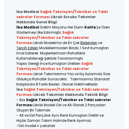
İba Medikal
Sağlık Teknisyen/Tekniker ve Tıbbi
sekreter
Forması
Likralı Scrubs Takımlar
Hakkında Genel Bilgi:
İba Medikal
Üretim Misyonu Her Daim
Kalite
'ye Özen
Göstermeyi İlke Edinmiştir,
Sağlık
Teknisyen/Tekniker ve Tıbbi sekreter
Forması
Likralı Modelimiz de En Çok
Beğenilen
ve
Tercih Edilen
Modellerimizden Biridir, 1 Sınıf Kumaştan
İmal Edilerek Müşterilerimizin Rahatlıkla
Kullanabileceği Şekilde Tasarlanmıştır.
Yapısı Gereği İnce Kumaştan Üretilen
Sağlık
Teknisyen/Tekniker ve Tıbbi sekreter
Forması
Likralı Takımlarımız Yaz ve Kış Aylarında Size
Oldukça Rahatlık Sunacaktır... Takımlarımız Standart
Kalıplarda 8 Farklı Beden Olarak Üretilmektedir.
İba
Sağlık Teknisyen/Tekniker ve Tıbbi sekreter
Forması
Likralı Takımlar Hakkında Teknik Bilgi:
- İba
Sağlık Teknisyen/Tekniker ve Tıbbi sekreter
Forması
Likralı Modeli Üst ve Alt Olarak 2 Parçadan
Oluşan Bir Takımdır.
- Alt ve Üst Parçalar Aynı Renk Kumaştan Üretilir ve
Hiçbir Zaman Takım Halinde Renk Ayırmaz.
-Üst model v yakalıdır