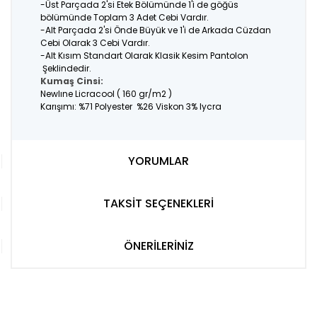
-Üst Parçada 2'si Etek Bölümünde 1'i de göğüs
bölümünde Toplam 3 Adet Cebi Vardır.
-Alt Parçada 2'si Önde Büyük ve 1'i de Arkada Cüzdan
Cebi Olarak 3 Cebi Vardır.
-Alt Kısım Standart Olarak Klasik Kesim Pantolon
Şeklindedir.
Kumaş Cinsi:
Newlıne Licracool ( 160 gr/m2 )
Karışımı: %71 Polyester %26 Viskon 3% lycra
YORUMLAR
TAKSİT SEÇENEKLERİ
ÖNERİLERİNİZ