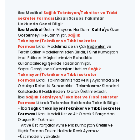
İba Medikal
Sağlık Teknisyen/Tekniker ve Tıbbi
sekreter
Forması
Likralı Scrubs Takımlar
Hakkında Genel Bilgi:
İba Medikal
Üretim Misyonu Her Daim
Kalite
'ye Özen
Göstermeyi İlke Edinmiştir,
Sağlık
Teknisyen/Tekniker ve Tıbbi sekreter
Forması
Likralı Modelimiz de En Çok
Beğenilen
ve
Tercih Edilen
Modellerimizden Biridir, 1 Sınıf Kumaştan
İmal Edilerek Müşterilerimizin Rahatlıkla
Kullanabileceği Şekilde Tasarlanmıştır.
Yapısı Gereği İnce Kumaştan Üretilen
Sağlık
Teknisyen/Tekniker ve Tıbbi sekreter
Forması
Likralı Takımlarımız Yaz ve Kış Aylarında Size
Oldukça Rahatlık Sunacaktır... Takımlarımız Standart
Kalıplarda 8 Farklı Beden Olarak Üretilmektedir.
İba
Sağlık Teknisyen/Tekniker ve Tıbbi sekreter
Forması
Likralı Takımlar Hakkında Teknik Bilgi:
- İba
Sağlık Teknisyen/Tekniker ve Tıbbi sekreter
Forması
Likralı Modeli Üst ve Alt Olarak 2 Parçadan
Oluşan Bir Takımdır.
- Alt ve Üst Parçalar Aynı Renk Kumaştan Üretilir ve
Hiçbir Zaman Takım Halinde Renk Ayırmaz.
-Üst model v yakalıdır