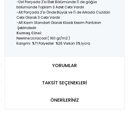
-Üst Parçada 2'si Etek Bölümünde 1'i de göğüs
bölümünde Toplam 3 Adet Cebi Vardır.
-Alt Parçada 2'si Önde Büyük ve 1'i de Arkada Cüzdan
Cebi Olarak 3 Cebi Vardır.
-Alt Kısım Standart Olarak Klasik Kesim Pantolon
Şeklindedir.
Kumaş Cinsi:
Newlıne Licracool ( 160 gr/m2 )
Karışımı: %71 Polyester %26 Viskon 3% lycra
YORUMLAR
TAKSİT SEÇENEKLERİ
ÖNERİLERİNİZ