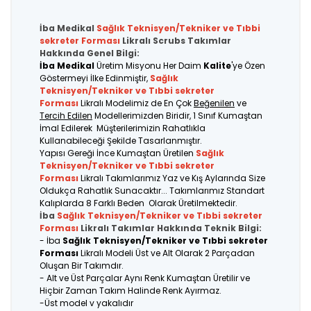
İba Medikal
Sağlık Teknisyen/Tekniker ve Tıbbi
sekreter
Forması
Likralı Scrubs Takımlar
Hakkında Genel Bilgi:
İba Medikal
Üretim Misyonu Her Daim
Kalite
'ye Özen
Göstermeyi İlke Edinmiştir,
Sağlık
Teknisyen/Tekniker ve Tıbbi sekreter
Forması
Likralı Modelimiz de En Çok
Beğenilen
ve
Tercih Edilen
Modellerimizden Biridir, 1 Sınıf Kumaştan
İmal Edilerek Müşterilerimizin Rahatlıkla
Kullanabileceği Şekilde Tasarlanmıştır.
Yapısı Gereği İnce Kumaştan Üretilen
Sağlık
Teknisyen/Tekniker ve Tıbbi sekreter
Forması
Likralı Takımlarımız Yaz ve Kış Aylarında Size
Oldukça Rahatlık Sunacaktır... Takımlarımız Standart
Kalıplarda 8 Farklı Beden Olarak Üretilmektedir.
İba
Sağlık Teknisyen/Tekniker ve Tıbbi sekreter
Forması
Likralı Takımlar Hakkında Teknik Bilgi:
- İba
Sağlık Teknisyen/Tekniker ve Tıbbi sekreter
Forması
Likralı Modeli Üst ve Alt Olarak 2 Parçadan
Oluşan Bir Takımdır.
- Alt ve Üst Parçalar Aynı Renk Kumaştan Üretilir ve
Hiçbir Zaman Takım Halinde Renk Ayırmaz.
-Üst model v yakalıdır