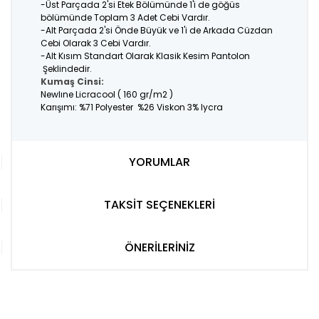
-Üst Parçada 2'si Etek Bölümünde 1'i de göğüs
bölümünde Toplam 3 Adet Cebi Vardır.
-Alt Parçada 2'si Önde Büyük ve 1'i de Arkada Cüzdan
Cebi Olarak 3 Cebi Vardır.
-Alt Kısım Standart Olarak Klasik Kesim Pantolon
Şeklindedir.
Kumaş Cinsi:
Newlıne Licracool ( 160 gr/m2 )
Karışımı: %71 Polyester %26 Viskon 3% lycra
YORUMLAR
TAKSİT SEÇENEKLERİ
ÖNERİLERİNİZ