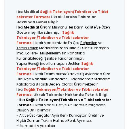
İba Medikal
Sağlık Teknisyen/Tekniker ve Tıbbi
sekreter
Forması
Likralı Scrubs Takımlar
Hakkında Genel Bilgi:
İba Medikal
Üretim Misyonu Her Daim
Kalite
'ye Özen
Göstermeyi İlke Edinmiştir,
Sağlık
Teknisyen/Tekniker ve Tıbbi sekreter
Forması
Likralı Modelimiz de En Çok
Beğenilen
ve
Tercih Edilen
Modellerimizden Biridir, 1 Sınıf Kumaştan
İmal Edilerek Müşterilerimizin Rahatlıkla
Kullanabileceği Şekilde Tasarlanmıştır.
Yapısı Gereği İnce Kumaştan Üretilen
Sağlık
Teknisyen/Tekniker ve Tıbbi sekreter
Forması
Likralı Takımlarımız Yaz ve Kış Aylarında Size
Oldukça Rahatlık Sunacaktır... Takımlarımız Standart
Kalıplarda 8 Farklı Beden Olarak Üretilmektedir.
İba
Sağlık Teknisyen/Tekniker ve Tıbbi sekreter
Forması
Likralı Takımlar Hakkında Teknik Bilgi:
- İba
Sağlık Teknisyen/Tekniker ve Tıbbi sekreter
Forması
Likralı Modeli Üst ve Alt Olarak 2 Parçadan
Oluşan Bir Takımdır.
- Alt ve Üst Parçalar Aynı Renk Kumaştan Üretilir ve
Hiçbir Zaman Takım Halinde Renk Ayırmaz.
-Üst model v yakalıdır