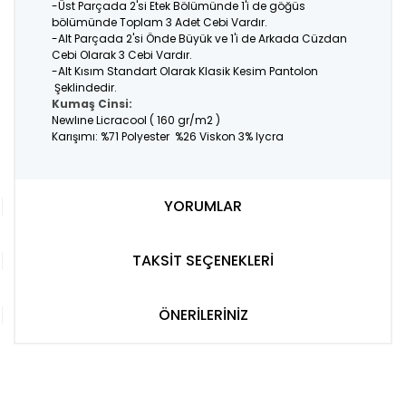
-Üst Parçada 2'si Etek Bölümünde 1'i de göğüs
bölümünde Toplam 3 Adet Cebi Vardır.
-Alt Parçada 2'si Önde Büyük ve 1'i de Arkada Cüzdan
Cebi Olarak 3 Cebi Vardır.
-Alt Kısım Standart Olarak Klasik Kesim Pantolon
Şeklindedir.
Kumaş Cinsi:
Newlıne Licracool ( 160 gr/m2 )
Karışımı: %71 Polyester %26 Viskon 3% lycra
YORUMLAR
TAKSİT SEÇENEKLERİ
ÖNERİLERİNİZ