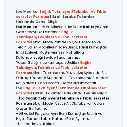
İba Medikal
Sağlık Teknisyen/Tekniker ve Tıbbi
sekreter
Forması
Likralı Scrubs Takımlar
Hakkında Genel Bilgi:
İba Medikal
Üretim Misyonu Her Daim
Kalite
'ye Özen
Göstermeyi İlke Edinmiştir,
Sağlık
Teknisyen/Tekniker ve Tıbbi sekreter
Forması
Likralı Modelimiz de En Çok
Beğenilen
ve
Tercih Edilen
Modellerimizden Biridir, 1 Sınıf Kumaştan
İmal Edilerek Müşterilerimizin Rahatlıkla
Kullanabileceği Şekilde Tasarlanmıştır.
Yapısı Gereği İnce Kumaştan Üretilen
Sağlık
Teknisyen/Tekniker ve Tıbbi sekreter
Forması
Likralı Takımlarımız Yaz ve Kış Aylarında Size
Oldukça Rahatlık Sunacaktır... Takımlarımız Standart
Kalıplarda 8 Farklı Beden Olarak Üretilmektedir.
İba
Sağlık Teknisyen/Tekniker ve Tıbbi sekreter
Forması
Likralı Takımlar Hakkında Teknik Bilgi:
- İba
Sağlık Teknisyen/Tekniker ve Tıbbi sekreter
Forması
Likralı Modeli Üst ve Alt Olarak 2 Parçadan
Oluşan Bir Takımdır.
- Alt ve Üst Parçalar Aynı Renk Kumaştan Üretilir ve
Hiçbir Zaman Takım Halinde Renk Ayırmaz.
-Üst model v yakalıdır