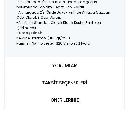
-Üst Parçada 2'si Etek Bölümünde 1'i de göğüs
bölümünde Toplam 3 Adet Cebi Vardır.
-Alt Parçada 2'si Önde Büyük ve 1'i de Arkada Cüzdan
Cebi Olarak 3 Cebi Vardır.
-Alt Kısım Standart Olarak Klasik Kesim Pantolon
Şeklindedir.
Kumaş Cinsi:
Newlıne Licracool ( 160 gr/m2 )
Karışımı: %71 Polyester %26 Viskon 3% lycra
YORUMLAR
TAKSİT SEÇENEKLERİ
ÖNERİLERİNİZ