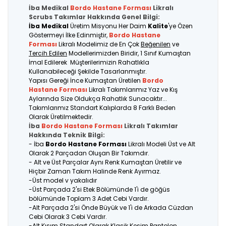
İba Medikal
Bordo
Hastane Forması
Likralı
Scrubs Takımlar Hakkında Genel Bilgi:
İba Medikal
Üretim Misyonu Her Daim
Kalite
'ye Özen
Göstermeyi İlke Edinmiştir,
Bordo
Hastane
Forması
Likralı Modelimiz de En Çok
Beğenilen
ve
Tercih Edilen
Modellerimizden Biridir, 1 Sınıf Kumaştan
İmal Edilerek Müşterilerimizin Rahatlıkla
Kullanabileceği Şekilde Tasarlanmıştır.
Yapısı Gereği İnce Kumaştan Üretilen
Bordo
Hastane Forması
Likralı Takımlarımız Yaz ve Kış
Aylarında Size Oldukça Rahatlık Sunacaktır...
Takımlarımız Standart Kalıplarda 8 Farklı Beden
Olarak Üretilmektedir.
İba
Bordo
Hastane Forması
Likralı Takımlar
Hakkında Teknik Bilgi:
- İba
Bordo Hastane Forması
Likralı Modeli Üst ve Alt
Olarak 2 Parçadan Oluşan Bir Takımdır.
- Alt ve Üst Parçalar Aynı Renk Kumaştan Üretilir ve
Hiçbir Zaman Takım Halinde Renk Ayırmaz.
-Üst model v yakalıdır
-Üst Parçada 2'si Etek Bölümünde 1'i de göğüs
bölümünde Toplam 3 Adet Cebi Vardır.
-Alt Parçada 2'si Önde Büyük ve 1'i de Arkada Cüzdan
Cebi Olarak 3 Cebi Vardır.
-Alt Kısım Standart Olarak Klasik Kesim Pantolon