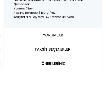
Şeklindedir.
Kumaş Cinsi:
Newlıne Licracool ( 160 gr/m2 )
Karışımı: %71 Polyester %26 Viskon 3% lycra
YORUMLAR
TAKSİT SEÇENEKLERİ
ÖNERİLERİNİZ