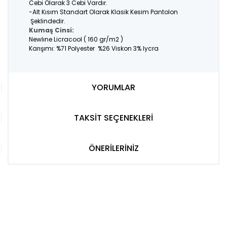
Cebi Olarak 3 Cebi Vardır.
-Alt Kısım Standart Olarak Klasik Kesim Pantolon
Şeklindedir.
Kumaş Cinsi:
Newlıne Licracool ( 160 gr/m2 )
Karışımı: %71 Polyester %26 Viskon 3% lycra
YORUMLAR
TAKSİT SEÇENEKLERİ
ÖNERİLERİNİZ