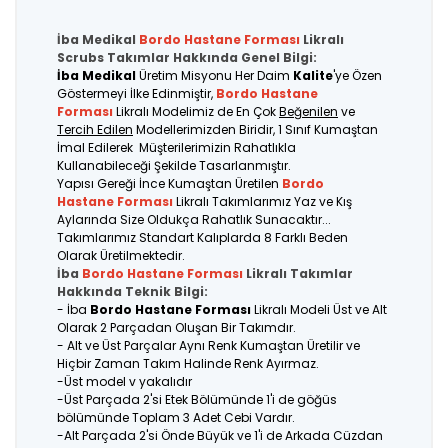
İba Medikal
Bordo
Hastane Forması
Likralı
Scrubs Takımlar Hakkında Genel Bilgi:
İba Medikal
Üretim Misyonu Her Daim
Kalite
'ye Özen
Göstermeyi İlke Edinmiştir,
Bordo
Hastane
Forması
Likralı Modelimiz de En Çok
Beğenilen
ve
Tercih Edilen
Modellerimizden Biridir, 1 Sınıf Kumaştan
İmal Edilerek Müşterilerimizin Rahatlıkla
Kullanabileceği Şekilde Tasarlanmıştır.
Yapısı Gereği İnce Kumaştan Üretilen
Bordo
Hastane Forması
Likralı Takımlarımız Yaz ve Kış
Aylarında Size Oldukça Rahatlık Sunacaktır...
Takımlarımız Standart Kalıplarda 8 Farklı Beden
Olarak Üretilmektedir.
İba
Bordo
Hastane Forması
Likralı Takımlar
Hakkında Teknik Bilgi:
- İba
Bordo Hastane Forması
Likralı Modeli Üst ve Alt
Olarak 2 Parçadan Oluşan Bir Takımdır.
- Alt ve Üst Parçalar Aynı Renk Kumaştan Üretilir ve
Hiçbir Zaman Takım Halinde Renk Ayırmaz.
-Üst model v yakalıdır
-Üst Parçada 2'si Etek Bölümünde 1'i de göğüs
bölümünde Toplam 3 Adet Cebi Vardır.
-Alt Parçada 2'si Önde Büyük ve 1'i de Arkada Cüzdan