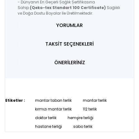
- Dünyanın En Geçerli Sağlık Sertifikasına
Sahip
(Qeko-tex Standart 100 Certificate)
Sağlıklı
ve Doğa Dostu Boyalar İle Üretilmektedir.
YORUMLAR
TAKSİT SEÇENEKLERİ
ÖNERİLERİNİZ
Etiketler :
mantar taban terlik
mantar terlik
kırmızı mantar terlik
112 terlik
doktor terlik
hemşire terliği
hastane terliği
sabo terlik