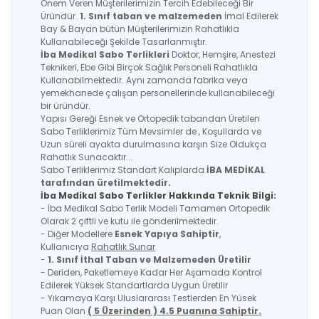
Önem Veren Müşterilerimizin Tercih Edebileceği Bir
Üründür.
1. Sınıf taban ve malzemeden
İmal Edilerek
Bay & Bayan bütün Müşterilerimizin Rahatlıkla
Kullanabileceği Şekilde Tasarlanmıştır.
İba Medikal
Sabo Terlikleri
Doktor, Hemşire, Anestezi
Teknikeri, Ebe Gibi Birçok Sağlık Personeli Rahatlıkla
Kullanabilmektedir. Aynı zamanda fabrika veya
yemekhanede çalışan personellerinde kullanabileceği
bir üründür.
Yapısı Gereği Esnek ve Ortopedik tabandan Üretilen
Sabo Terliklerimiz Tüm Mevsimler de , Koşullarda ve
Uzun süreli ayakta durulmasına karşın Size Oldukça
Rahatlık Sunacaktır...
Sabo Terliklerimiz Standart Kalıplarda
İBA MEDİKAL
tarafından üretilmektedir.
İba Medikal Sabo Terlikler Hakkında Teknik Bilgi:
- İba Medikal Sabo Terlik Modeli Tamamen Ortopedik
Olarak 2 çiftli ve kutu ile gönderilmektedir.
- Diğer Modellere
Esnek Yapıya Sahiptir
,
Kullanıcıya
Rahatlık Sunar
.
-
1. Sınıf İthal Taban ve Malzemeden Üretilir
- Deriden, Paketlemeye Kadar Her Aşamada Kontrol
Edilerek Yüksek Standartlarda Uygun Üretilir
- Yıkamaya Karşı Uluslararası Testlerden En Yüsek
Puan Olan
( 5 Üzerinden ) 4.5 Puanına Sahiptir.