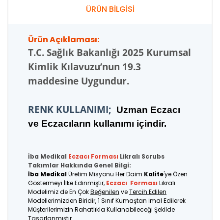
ÜRÜN BİLGİSİ
Ürün Açıklaması:
T.C.
Sağlık Bakanlığı 2025 Kurumsal
Kimlik Kılavuzu’nun 19.3
maddesine Uygundur.
RENK KULLANIMI;
U
zman Eczacı
ve Eczacıların kullanımı içindir.
İba Medikal
Eczacı
Forması
Likralı Scrubs
Takımlar Hakkında Genel Bilgi:
İba Medikal
Üretim Misyonu Her Daim
Kalite
'ye Özen
Göstermeyi İlke Edinmiştir,
Eczacı
Forması
Likralı
Modelimiz de En Çok
Beğenilen
ve
Tercih Edilen
Modellerimizden Biridir, 1 Sınıf Kumaştan İmal Edilerek
Müşterilerimizin Rahatlıkla Kullanabileceği Şekilde
Tasarlanmıştır.