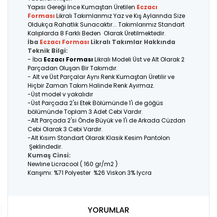
Yapısı Gereği İnce Kumaştan Üretilen
Eczacı
Forması
Likralı Takımlarımız Yaz ve Kış Aylarında Size
Oldukça Rahatlık Sunacaktır... Takımlarımız Standart
Kalıplarda 8 Farklı Beden Olarak Üretilmektedir.
İba
Eczacı
F
orması
Likralı Takımlar Hakkında
Teknik Bilgi:
- İba
Eczacı Forması
Likralı Modeli Üst ve Alt Olarak 2
Parçadan Oluşan Bir Takımdır.
- Alt ve Üst Parçalar Aynı Renk Kumaştan Üretilir ve
Hiçbir Zaman Takım Halinde Renk Ayırmaz.
-Üst model v yakalıdır
-Üst Parçada 2'si Etek Bölümünde 1'i de göğüs
bölümünde Toplam 3 Adet Cebi Vardır.
-Alt Parçada 2'si Önde Büyük ve 1'i de Arkada Cüzdan
Cebi Olarak 3 Cebi Vardır.
-Alt Kısım Standart Olarak Klasik Kesim Pantolon
Şeklindedir.
Kumaş Cinsi:
Newlıne Licracool ( 160 gr/m2 )
Karışımı: %71 Polyester %26 Viskon 3% lycra
YORUMLAR