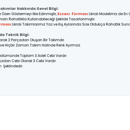
Takımlar Hakkında Genel Bilgi:
e Özen Göstermeyi İlke Edinmiştir,
Eczacı
Forması
Likralı Modelimiz de En
imizin Rahatlıkla Kullanabileceği Şekilde Tasarlanmıştır.
rması
Likralı Takımlarımız Yaz ve Kış Aylarında Size Oldukça Rahatlık Suna
da Teknik Bilgi:
Olarak 2 Parçadan Oluşan Bir Takımdır.
ir ve Hiçbir Zaman Takım Halinde Renk Ayırmaz.
 bölümünde Toplam 3 Adet Cebi Vardır.
üzdan Cebi Olarak 3 Cebi Vardır.
n Şeklindedir.