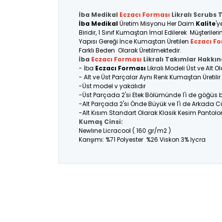
İba Medikal
Eczacı
Forması
Likralı Scrubs 
İba Medikal
Üretim Misyonu Her Daim
Kalite
'y
Biridir, 1 Sınıf Kumaştan İmal Edilerek Müşteriler
Yapısı Gereği İnce Kumaştan Üretilen
Eczacı
Fo
Farklı Beden Olarak Üretilmektedir.
İba
Eczacı
F
orması
Likralı Takımlar Hakkın
- İba
Eczacı Forması
Likralı Modeli Üst ve Alt 
- Alt ve Üst Parçalar Aynı Renk Kumaştan Üretil
-Üst model v yakalıdır
-Üst Parçada 2'si Etek Bölümünde 1'i de göğüs
-Alt Parçada 2'si Önde Büyük ve 1'i de Arkada C
-Alt Kısım Standart Olarak Klasik Kesim Pantolo
Kumaş Cinsi:
Newlıne Licracool ( 160 gr/m2 )
Karışımı: %71 Polyester %26 Viskon 3% lycra