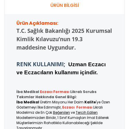
ÜRÜN BİLGİSİ
Ürün Açıklaması:
T.C.
Sağlık Bakanlığı 2025 Kurumsal
Kimlik Kılavuzu’nun 19.3
maddesine Uygundur.
RENK KULLANIMI;
U
zman Eczacı
ve Eczacıların kullanımı içindir.
İba Medikal
Eczacı
Forması
Likralı Scrubs
Takımlar Hakkında Genel Bilgi:
İba Medikal
Üretim Misyonu Her Daim
Kalite
'ye Özen
Göstermeyi İlke Edinmiştir,
Eczacı
Forması
Likralı
Modelimiz de En Çok
Beğenilen
ve
Tercih Edilen
Modellerimizden Biridir, 1 Sınıf Kumaştan İmal Edilerek
Müşterilerimizin Rahatlıkla Kullanabileceği Şekilde
Tasarlanmıştır.