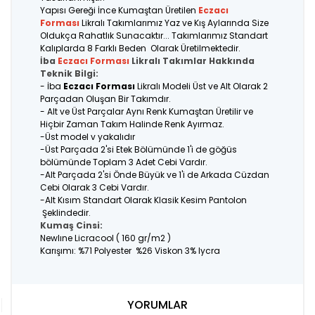
Yapısı Gereği İnce Kumaştan Üretilen
Eczacı
Forması
Likralı Takımlarımız Yaz ve Kış Aylarında Size
Oldukça Rahatlık Sunacaktır... Takımlarımız Standart
Kalıplarda 8 Farklı Beden Olarak Üretilmektedir.
İba
Eczacı
F
orması
Likralı Takımlar Hakkında
Teknik Bilgi:
- İba
Eczacı Forması
Likralı Modeli Üst ve Alt Olarak 2
Parçadan Oluşan Bir Takımdır.
- Alt ve Üst Parçalar Aynı Renk Kumaştan Üretilir ve
Hiçbir Zaman Takım Halinde Renk Ayırmaz.
-Üst model v yakalıdır
-Üst Parçada 2'si Etek Bölümünde 1'i de göğüs
bölümünde Toplam 3 Adet Cebi Vardır.
-Alt Parçada 2'si Önde Büyük ve 1'i de Arkada Cüzdan
Cebi Olarak 3 Cebi Vardır.
-Alt Kısım Standart Olarak Klasik Kesim Pantolon
Şeklindedir.
Kumaş Cinsi:
Newlıne Licracool ( 160 gr/m2 )
Karışımı: %71 Polyester %26 Viskon 3% lycra
YORUMLAR