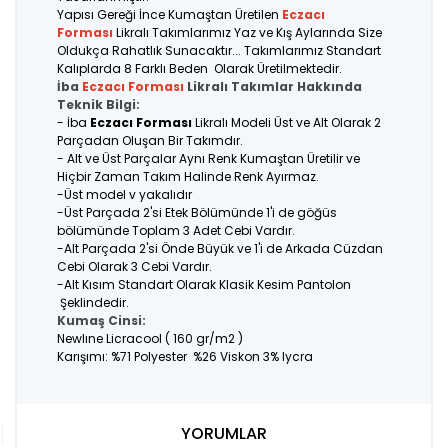
Yapısı Gereği İnce Kumaştan Üretilen
Eczacı
Forması
Likralı Takımlarımız Yaz ve Kış Aylarında Size
Oldukça Rahatlık Sunacaktır... Takımlarımız Standart
Kalıplarda 8 Farklı Beden Olarak Üretilmektedir.
İba
Eczacı
F
orması
Likralı Takımlar Hakkında
Teknik Bilgi:
- İba
Eczacı Forması
Likralı Modeli Üst ve Alt Olarak 2
Parçadan Oluşan Bir Takımdır.
- Alt ve Üst Parçalar Aynı Renk Kumaştan Üretilir ve
Hiçbir Zaman Takım Halinde Renk Ayırmaz.
-Üst model v yakalıdır
-Üst Parçada 2'si Etek Bölümünde 1'i de göğüs
bölümünde Toplam 3 Adet Cebi Vardır.
-Alt Parçada 2'si Önde Büyük ve 1'i de Arkada Cüzdan
Cebi Olarak 3 Cebi Vardır.
-Alt Kısım Standart Olarak Klasik Kesim Pantolon
Şeklindedir.
Kumaş Cinsi:
Newlıne Licracool ( 160 gr/m2 )
Karışımı: %71 Polyester %26 Viskon 3% lycra
YORUMLAR