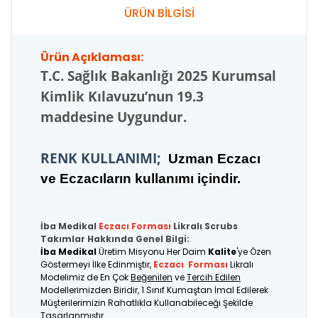
ÜRÜN BİLGİSİ
Ürün Açıklaması:
T.C.
Sağlık Bakanlığı 2025 Kurumsal
Kimlik Kılavuzu’nun 19.3
maddesine Uygundur.
RENK KULLANIMI;
U
zman Eczacı
ve Eczacıların kullanımı içindir.
İba Medikal
Eczacı
Forması
Likralı Scrubs
Takımlar Hakkında Genel Bilgi:
İba Medikal
Üretim Misyonu Her Daim
Kalite
'ye Özen
Göstermeyi İlke Edinmiştir,
Eczacı
Forması
Likralı
Modelimiz de En Çok
Beğenilen
ve
Tercih Edilen
Modellerimizden Biridir, 1 Sınıf Kumaştan İmal Edilerek
Müşterilerimizin Rahatlıkla Kullanabileceği Şekilde
Tasarlanmıştır.