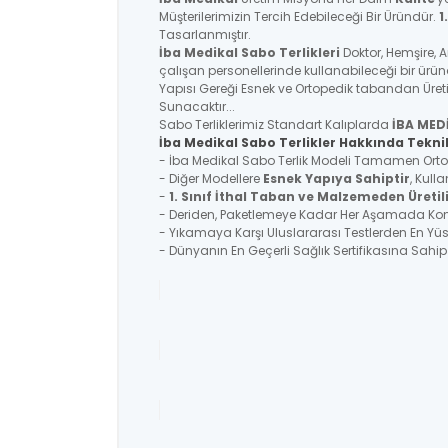
Müşterilerimizin Tercih Edebileceği Bir Üründür.
1
Tasarlanmıştır.
İba Medikal
Sabo Terlikleri
Doktor, Hemşire, 
çalışan personellerinde kullanabileceği bir ürü
Yapısı Gereği Esnek ve Ortopedik tabandan Üreti
Sunacaktır...
Sabo Terliklerimiz Standart Kalıplarda
İBA MED
İba Medikal Sabo Terlikler Hakkında Teknik
- İba Medikal Sabo Terlik Modeli Tamamen Ortoped
- Diğer Modellere
Esnek Yapıya Sahiptir
, Kull
-
1. Sınıf İthal Taban ve Malzemeden Üretil
- Deriden, Paketlemeye Kadar Her Aşamada Kontr
- Yıkamaya Karşı Uluslararası Testlerden En Y
- Dünyanın En Geçerli Sağlık Sertifikasına Sahi