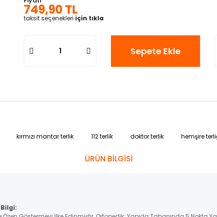
Fiyatı
749,90 TL
taksit seçenekleri
için tıkla
Sepete Ekle
kırmızı mantar terlik
112 terlik
doktor terlik
hemşire terli
ÜRÜN BİLGİSİ
Bilgi:
e Özen Göstermeyi İlke Edinmiştir, Ortopedik Yapıda Tabanında 5 Nokta Y