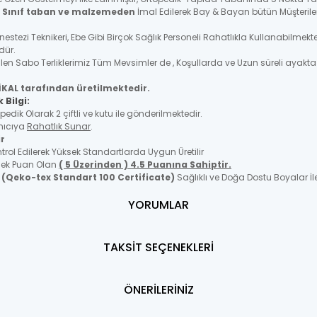
. Sınıf taban ve malzemeden
İmal Edilerek Bay & Bayan bütün Müşteriler
Anestezi Teknikeri, Ebe Gibi Birçok Sağlık Personeli Rahatlıkla Kullanabi
ndür.
len Sabo Terliklerimiz Tüm Mevsimler de , Koşullarda ve Uzun süreli ayakt
İKAL tarafından üretilmektedir.
 Bilgi:
ik Olarak 2 çiftli ve kutu ile gönderilmektedir.
anıcıya
Rahatlık Sunar
.
ir
ol Edilerek Yüksek Standartlarda Uygun Üretilir
üsek Puan Olan
( 5 Üzerinden ) 4.5 Puanına Sahiptir.
p
(Qeko-tex Standart 100 Certificate)
Sağlıklı ve Doğa Dostu Boyalar İle
YORUMLAR
TAKSİT SEÇENEKLERİ
ÖNERİLERİNİZ