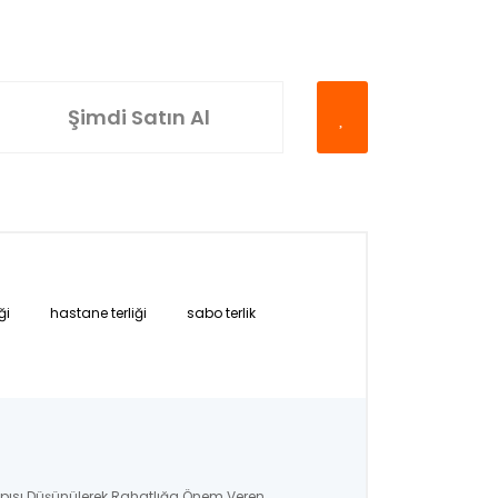
Şimdi Satın Al
ği
hastane terliği
sabo terlik
apısı Düşünülerek Rahatlığa Önem Veren