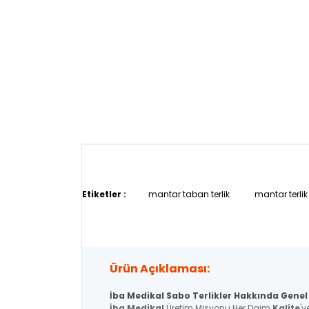
Etiketler :
mantar taban terlik
mantar terlik
Ürün Açıklaması:
İba Medikal Sabo Terlikler Hakkında Genel 
İba Medikal
Üretim Misyonu Her Daim
Kalite
'y