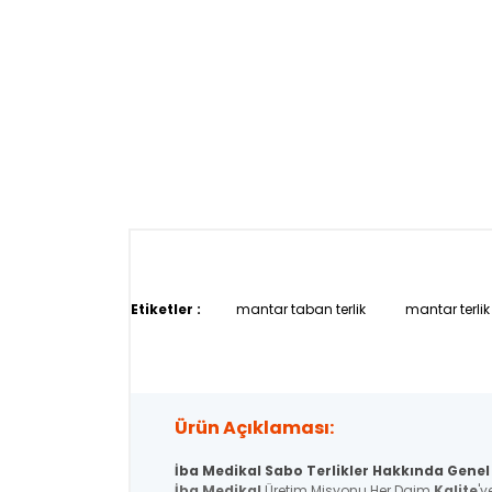
Etiketler :
mantar taban terlik
mantar terlik
Ürün Açıklaması:
İba Medikal Sabo Terlikler Hakkında Genel 
İba Medikal
Üretim Misyonu Her Daim
Kalite
'y