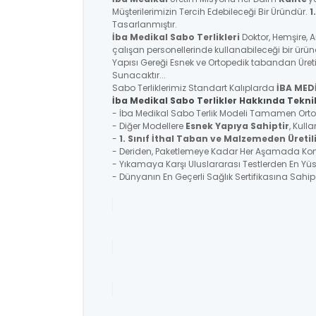
Müşterilerimizin Tercih Edebileceği Bir Üründür.
1
Tasarlanmıştır.
İba Medikal
Sabo Terlikleri
Doktor, Hemşire, 
çalışan personellerinde kullanabileceği bir ürü
Yapısı Gereği Esnek ve Ortopedik tabandan Üreti
Sunacaktır...
Sabo Terliklerimiz Standart Kalıplarda
İBA MED
İba Medikal Sabo Terlikler Hakkında Teknik
- İba Medikal Sabo Terlik Modeli Tamamen Ortoped
- Diğer Modellere
Esnek Yapıya Sahiptir
, Kull
-
1. Sınıf İthal Taban ve Malzemeden Üretil
- Deriden, Paketlemeye Kadar Her Aşamada Kontr
- Yıkamaya Karşı Uluslararası Testlerden En Y
- Dünyanın En Geçerli Sağlık Sertifikasına Sahi