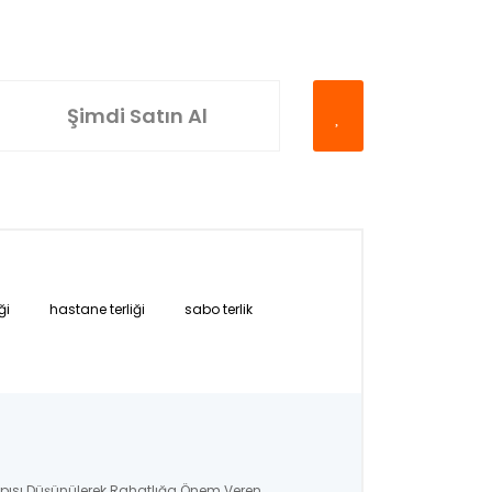
Şimdi Satın Al
ği
hastane terliği
sabo terlik
apısı Düşünülerek Rahatlığa Önem Veren