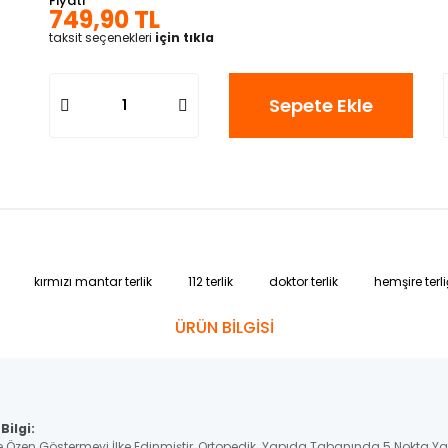
Fiyatı
749,90 TL
taksit seçenekleri
için tıkla
Sepete Ekle
kırmızı mantar terlik
112 terlik
doktor terlik
hemşire terli
ÜRÜN BİLGİSİ
Bilgi:
e Özen Göstermeyi İlke Edinmiştir, Ortopedik Yapıda Tabanında 5 Nokta Y