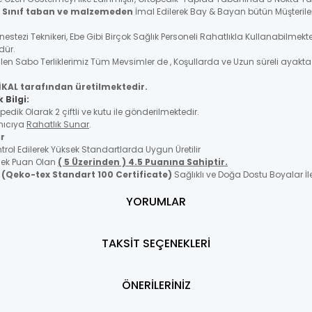
. Sınıf taban ve malzemeden
İmal Edilerek Bay & Bayan bütün Müşteriler
Anestezi Teknikeri, Ebe Gibi Birçok Sağlık Personeli Rahatlıkla Kullanabi
ndür.
len Sabo Terliklerimiz Tüm Mevsimler de , Koşullarda ve Uzun süreli ayakt
İKAL tarafından üretilmektedir.
 Bilgi:
ik Olarak 2 çiftli ve kutu ile gönderilmektedir.
anıcıya
Rahatlık Sunar
.
ir
ol Edilerek Yüksek Standartlarda Uygun Üretilir
üsek Puan Olan
( 5 Üzerinden ) 4.5 Puanına Sahiptir.
p
(Qeko-tex Standart 100 Certificate)
Sağlıklı ve Doğa Dostu Boyalar İle
YORUMLAR
TAKSİT SEÇENEKLERİ
ÖNERİLERİNİZ