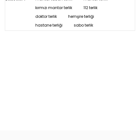
kırmızı mantar terlik
112 terlik
doktor terlik
hemşire terliği
hastane terliği
sabo terlik