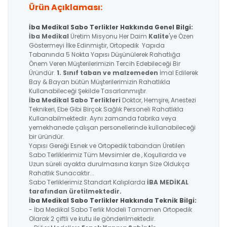
Ürün Açıklaması:
İba Medikal Sabo Terlikler Hakkında Genel Bilgi:
İba Medikal
Üretim Misyonu Her Daim
Kalite
'ye Özen
Göstermeyi İlke Edinmiştir, Ortopedik Yapıda
Tabanında 5 Nokta Yapısı Düşünülerek Rahatlığa
Önem Veren Müşterilerimizin Tercih Edebileceği Bir
Üründür.
1. Sınıf taban ve malzemeden
İmal Edilerek
Bay & Bayan bütün Müşterilerimizin Rahatlıkla
Kullanabileceği Şekilde Tasarlanmıştır.
İba Medikal
Sabo Terlikleri
Doktor, Hemşire, Anestezi
Teknikeri, Ebe Gibi Birçok Sağlık Personeli Rahatlıkla
Kullanabilmektedir. Aynı zamanda fabrika veya
yemekhanede çalışan personellerinde kullanabileceği
bir üründür.
Yapısı Gereği Esnek ve Ortopedik tabandan Üretilen
Sabo Terliklerimiz Tüm Mevsimler de , Koşullarda ve
Uzun süreli ayakta durulmasına karşın Size Oldukça
Rahatlık Sunacaktır...
Sabo Terliklerimiz Standart Kalıplarda
İBA MEDİKAL
tarafından üretilmektedir.
İba Medikal Sabo Terlikler Hakkında Teknik Bilgi:
- İba Medikal Sabo Terlik Modeli Tamamen Ortopedik
Olarak 2 çiftli ve kutu ile gönderilmektedir.