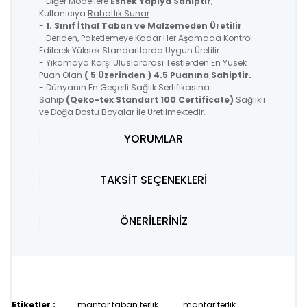
- Diğer Modellere
Esnek Yapıya Sahiptir
,
Kullanıcıya
Rahatlık Sunar
.
-
1. Sınıf İthal Taban ve Malzemeden Üretilir
- Deriden, Paketlemeye Kadar Her Aşamada Kontrol
Edilerek Yüksek Standartlarda Uygun Üretilir
- Yıkamaya Karşı Uluslararası Testlerden En Yüsek
Puan Olan
( 5 Üzerinden ) 4.5 Puanına Sahiptir.
- Dünyanın En Geçerli Sağlık Sertifikasına
Sahip
(Qeko-tex Standart 100 Certificate)
Sağlıklı
ve Doğa Dostu Boyalar İle Üretilmektedir.
YORUMLAR
TAKSİT SEÇENEKLERİ
ÖNERİLERİNİZ
Etiketler :
mantar taban terlik
mantar terlik