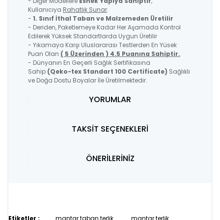
- Diğer Modellere
Esnek Yapıya Sahiptir
,
Kullanıcıya
Rahatlık Sunar
.
-
1. Sınıf İthal Taban ve Malzemeden Üretilir
- Deriden, Paketlemeye Kadar Her Aşamada Kontrol
Edilerek Yüksek Standartlarda Uygun Üretilir
- Yıkamaya Karşı Uluslararası Testlerden En Yüsek
Puan Olan
( 5 Üzerinden ) 4.5 Puanına Sahiptir.
- Dünyanın En Geçerli Sağlık Sertifikasına
Sahip
(Qeko-tex Standart 100 Certificate)
Sağlıklı
ve Doğa Dostu Boyalar İle Üretilmektedir.
YORUMLAR
TAKSİT SEÇENEKLERİ
ÖNERİLERİNİZ
Etiketler :
mantar taban terlik
mantar terlik