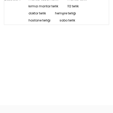
kırmızı mantar terlik
112 terlik
doktor terlik
hemşire terliği
hastane terliği
sabo terlik