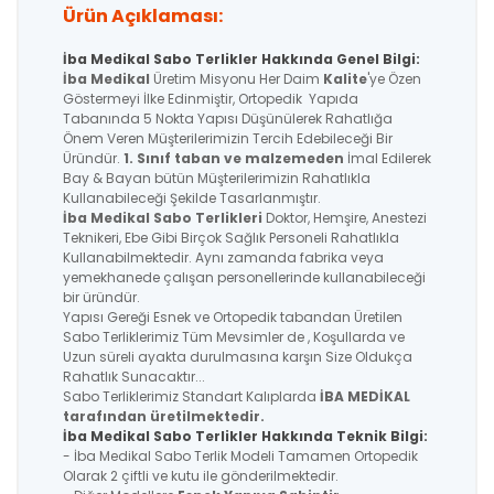
Ürün Açıklaması:
İba Medikal Sabo Terlikler Hakkında Genel Bilgi:
İba Medikal
Üretim Misyonu Her Daim
Kalite
'ye Özen
Göstermeyi İlke Edinmiştir, Ortopedik Yapıda
Tabanında 5 Nokta Yapısı Düşünülerek Rahatlığa
Önem Veren Müşterilerimizin Tercih Edebileceği Bir
Üründür.
1. Sınıf taban ve malzemeden
İmal Edilerek
Bay & Bayan bütün Müşterilerimizin Rahatlıkla
Kullanabileceği Şekilde Tasarlanmıştır.
İba Medikal
Sabo Terlikleri
Doktor, Hemşire, Anestezi
Teknikeri, Ebe Gibi Birçok Sağlık Personeli Rahatlıkla
Kullanabilmektedir. Aynı zamanda fabrika veya
yemekhanede çalışan personellerinde kullanabileceği
bir üründür.
Yapısı Gereği Esnek ve Ortopedik tabandan Üretilen
Sabo Terliklerimiz Tüm Mevsimler de , Koşullarda ve
Uzun süreli ayakta durulmasına karşın Size Oldukça
Rahatlık Sunacaktır...
Sabo Terliklerimiz Standart Kalıplarda
İBA MEDİKAL
tarafından üretilmektedir.
İba Medikal Sabo Terlikler Hakkında Teknik Bilgi:
- İba Medikal Sabo Terlik Modeli Tamamen Ortopedik
Olarak 2 çiftli ve kutu ile gönderilmektedir.