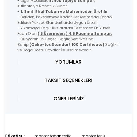
- Diğer Modellere
Esnek Yapıya Sahiptir
,
Kullanıcıya
Rahatlık Sunar
.
-
1. Sınıf İthal Taban ve Malzemeden Üretilir
- Deriden, Paketlemeye Kadar Her Aşamada Kontrol
Edilerek Yüksek Standartlarda Uygun Üretilir
- Yıkamaya Karşı Uluslararası Testlerden En Yüsek
Puan Olan
( 5 Üzerinden ) 4.5 Puanına Sahiptir.
- Dünyanın En Geçerli Sağlık Sertifikasına
Sahip
(Qeko-tex Standart 100 Certificate)
Sağlıklı
ve Doğa Dostu Boyalar İle Üretilmektedir.
YORUMLAR
TAKSİT SEÇENEKLERİ
ÖNERİLERİNİZ
Etiketler :
mantar taban terlik
mantar terlik