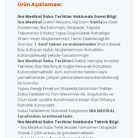
Ürün Açıklaması:
İba Medikal Sabo Terlikler Hakkında Genel Bilgi:
İba Medikal
Üretim Misyonu Her Daim
Kalite
'ye Özen
Göstermeyi İlke Edinmiştir, Ortopedik Yapıda
Tabanında 5 Nokta Yapısı Düşünülerek Rahatlığa
Önem Veren Müşterilerimizin Tercih Edebileceği Bir
Üründür.
1. Sınıf taban ve malzemeden
İmal Edilerek
Bay & Bayan bütün Müşterilerimizin Rahatlıkla
Kullanabileceği Şekilde Tasarlanmıştır.
İba Medikal
Sabo Terlikleri
Doktor, Hemşire, Anestezi
Teknikeri, Ebe Gibi Birçok Sağlık Personeli Rahatlıkla
Kullanabilmektedir. Aynı zamanda fabrika veya
yemekhanede çalışan personellerinde kullanabileceği
bir üründür.
Yapısı Gereği Esnek ve Ortopedik tabandan Üretilen
Sabo Terliklerimiz Tüm Mevsimler de , Koşullarda ve
Uzun süreli ayakta durulmasına karşın Size Oldukça
Rahatlık Sunacaktır...
Sabo Terliklerimiz Standart Kalıplarda
İBA MEDİKAL
tarafından üretilmektedir.
İba Medikal Sabo Terlikler Hakkında Teknik Bilgi:
- İba Medikal Sabo Terlik Modeli Tamamen Ortopedik
Olarak 2 çiftli ve kutu ile gönderilmektedir.