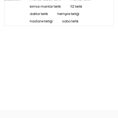
kırmızı mantar terlik
112 terlik
doktor terlik
hemşire terliği
hastane terliği
sabo terlik