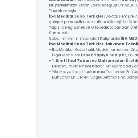
Müşterilerimizin Tercih Edebileceği Bir Üründür.
1
Tasarlanmıştır.
İba Medikal
Sabo Terlikleri
Doktor, Hemşire, 
çalışan personellerinde kullanabileceği bir ürü
Yapısı Gereği Esnek ve Ortopedik tabandan Üreti
Sunacaktır...
Sabo Terliklerimiz Standart Kalıplarda
İBA MED
İba Medikal Sabo Terlikler Hakkında Teknik
- İba Medikal Sabo Terlik Modeli Tamamen Ortoped
- Diğer Modellere
Esnek Yapıya Sahiptir
, Kull
-
1. Sınıf İthal Taban ve Malzemeden Üretil
- Deriden, Paketlemeye Kadar Her Aşamada Kontr
- Yıkamaya Karşı Uluslararası Testlerden En Y
- Dünyanın En Geçerli Sağlık Sertifikasına Sahi