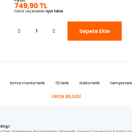
Fiyatı
749,90 TL
taksit seçenekleri
için tıkla
Sepete Ekle
kırmızı mantar terlik
112 terlik
doktor terlik
hemşire terli
ÜRÜN BİLGİSİ
Bilgi:
e Özen Göstermeyi İlke Edinmiştir, Ortopedik Yapıda Tabanında 5 Nokta Y