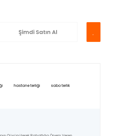
Şimdi Satın Al
ği
hastane terliği
sabo terlik
apısı Düşünülerek Rahatlığa Önem Veren