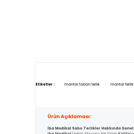
Etiketler :
mantar taban terlik
mantar terlik
Ürün Açıklaması:
İba Medikal Sabo Terlikler Hakkında Genel 
İba Medikal
Üretim Misyonu Her Daim
Kalite
'y