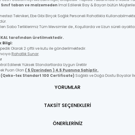
. Sınıf taban ve malzemeden
İmal Edilerek Bay & Bayan bütün Müşteriler
Anestezi Teknikeri, Ebe Gibi Birçok Sağlık Personeli Rahatlıkla Kullanabi
ndür.
len Sabo Terliklerimiz Tüm Mevsimler de , Koşullarda ve Uzun süreli ayakt
İKAL tarafından üretilmektedir.
 Bilgi:
ik Olarak 2 çiftli ve kutu ile gönderilmektedir.
anıcıya
Rahatlık Sunar
.
ir
ol Edilerek Yüksek Standartlarda Uygun Üretilir
üsek Puan Olan
( 5 Üzerinden ) 4.5 Puanına Sahiptir.
p
(Qeko-tex Standart 100 Certificate)
Sağlıklı ve Doğa Dostu Boyalar İle
YORUMLAR
TAKSİT SEÇENEKLERİ
ÖNERİLERİNİZ