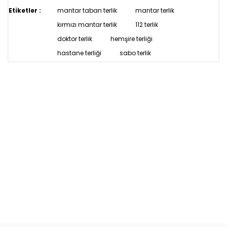
Etiketler :
mantar taban terlik
mantar terlik
kırmızı mantar terlik
112 terlik
doktor terlik
hemşire terliği
hastane terliği
sabo terlik