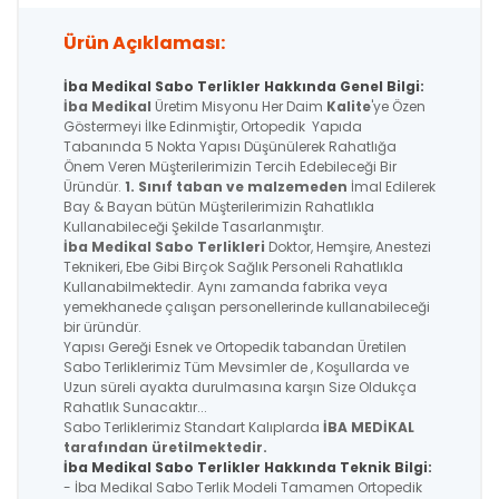
Ürün Açıklaması:
İba Medikal Sabo Terlikler Hakkında Genel Bilgi:
İba Medikal
Üretim Misyonu Her Daim
Kalite
'ye Özen
Göstermeyi İlke Edinmiştir, Ortopedik Yapıda
Tabanında 5 Nokta Yapısı Düşünülerek Rahatlığa
Önem Veren Müşterilerimizin Tercih Edebileceği Bir
Üründür.
1. Sınıf taban ve malzemeden
İmal Edilerek
Bay & Bayan bütün Müşterilerimizin Rahatlıkla
Kullanabileceği Şekilde Tasarlanmıştır.
İba Medikal
Sabo Terlikleri
Doktor, Hemşire, Anestezi
Teknikeri, Ebe Gibi Birçok Sağlık Personeli Rahatlıkla
Kullanabilmektedir. Aynı zamanda fabrika veya
yemekhanede çalışan personellerinde kullanabileceği
bir üründür.
Yapısı Gereği Esnek ve Ortopedik tabandan Üretilen
Sabo Terliklerimiz Tüm Mevsimler de , Koşullarda ve
Uzun süreli ayakta durulmasına karşın Size Oldukça
Rahatlık Sunacaktır...
Sabo Terliklerimiz Standart Kalıplarda
İBA MEDİKAL
tarafından üretilmektedir.
İba Medikal Sabo Terlikler Hakkında Teknik Bilgi:
- İba Medikal Sabo Terlik Modeli Tamamen Ortopedik