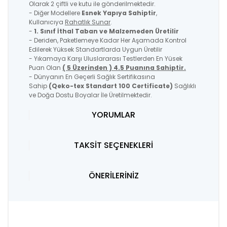
Olarak 2 çiftli ve kutu ile gönderilmektedir.
- Diğer Modellere
Esnek Yapıya Sahiptir
,
Kullanıcıya
Rahatlık Sunar
.
-
1. Sınıf İthal Taban ve Malzemeden Üretilir
- Deriden, Paketlemeye Kadar Her Aşamada Kontrol
Edilerek Yüksek Standartlarda Uygun Üretilir
- Yıkamaya Karşı Uluslararası Testlerden En Yüsek
Puan Olan
( 5 Üzerinden ) 4.5 Puanına Sahiptir.
- Dünyanın En Geçerli Sağlık Sertifikasına
Sahip
(Qeko-tex Standart 100 Certificate)
Sağlıklı
ve Doğa Dostu Boyalar İle Üretilmektedir.
YORUMLAR
TAKSİT SEÇENEKLERİ
ÖNERİLERİNİZ