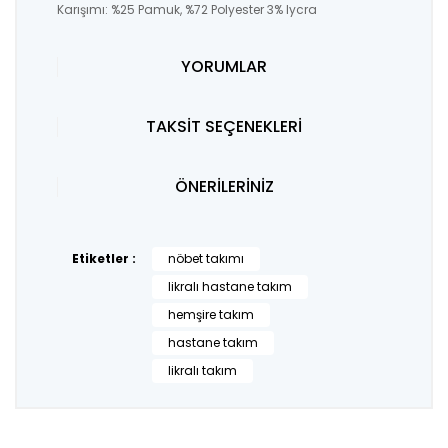
Karışımı: %25 Pamuk, %72 Polyester 3% lycra
YORUMLAR
TAKSİT SEÇENEKLERİ
ÖNERİLERİNİZ
Etiketler :
nöbet takımı
likralı hastane takım
hemşire takım
hastane takım
likralı takım