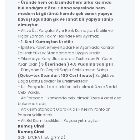
-
Üründe hem ön kısımda hem arka kısımda
kullandığımız özel ribana sayesinde hem
modern bi görüntü hemde çok esnek yapıya
kavuştuğundan şık ve rahat bir yapıya sahip
olmuştur.
- Alt ve Üst Parçalar Aynı Renk Kumaştan Üretilir ve
Hiçbir Zaman Takım Halinde Renk Ayırmaz.
-
1. Sınıf Kumaştan Üretilir
- İplikten, Paketlemeye Kadar Her Aşamada Kontrol
Edilerek Yüksek Standartlarda Uygun Üretilir
- Yıkamaya Karşı Uluslararası Testlerden En Yüsek
Puan Olan
( 5 Üzerinden ) 4.5 Puanına Sahiptir.
- Dünyanın En Geçerli Sağlık Sertifikasına Sahip
(Qeko-tex Standart 100 Certificate)
Sağlıklı ve
Doğa Dostu Boyalar İle Üretilmektedir.
- Üst Parçada 1 adet telefon cebi olmak üzere 3 Adet
Cebi Vardır.
- Alt Parçada 1 komando cebi olmak üzere 4 adet cep
bulunmaktadır.
- Alt Kısım Standart Olarak Klasik Kesim Pantolon
Paçası Şeklindedir.
- Alt Bel Kısmı Lastiklidir. Paçası yırtmaçlıdır.
Kumaş Cinsi:
Kumaş Cinsi:
SOFT LYCRA ( 155 gr/m2 )