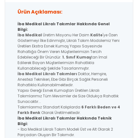
Ürün Açıklaması:
İba Medikal Likralı Takımlar Hakkında Genel
Bilgi:
İba Medikal
Üretim Misyonu Her Daim
Kalite
'ye Özen
Göstermeyi İlke Edinmiştir, Likralı Takım Modolemiz Yeni
Üretilen Ekstra Esnek Kumaş Yapısı Sayesinde
Rahatlığa Önem Veren Müşterilerimizin Tercih
Edebileceği Bir Üründür.
1. Sınıf Kumaş
tan İmal
Edilerek Bayan Müşterilerimizin Rahatlıkla
Kullanabileceği Şekilde Tasarlanmıştır.
İba Medikal
Likralı Takımları
Doktor, Hemşire,
Anestezi Teknikeri, Ebe Gibi Birçok Sağlık Personeli
Rahatlıkla Kullanabilmektedir.
Yapısı Gereği Esnek Kumaştan Üretilen Likralı
Takımlarımız Tüm Mevsimler de Size Oldukça Rahatlık
Sunacaktır...
Takımlarımız Standart Kalıplarda
6 Farklı Beden ve 4
Farklı Renk
Olarak Üretilmektedir.
İba Medikal Likralı Takımlar Hakkında Teknik
Bilgi:
- İba Medikal Likralı Takım Modeli Üst ve Alt Olarak 2
Parçadan Oluşan Bir Takımdır.