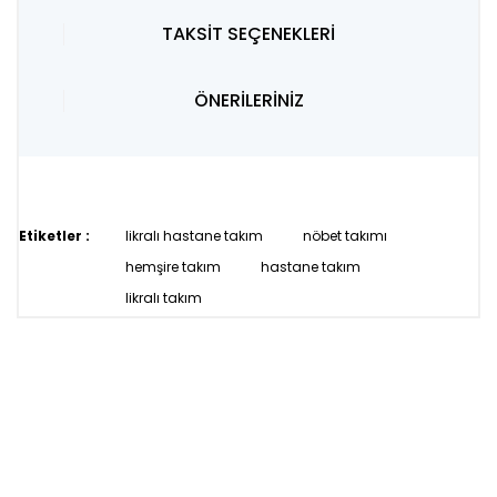
TAKSİT SEÇENEKLERİ
ÖNERİLERİNİZ
Etiketler :
likralı hastane takım
nöbet takımı
hemşire takım
hastane takım
likralı takım