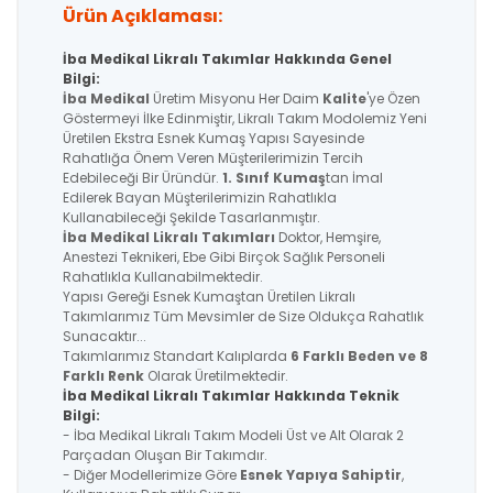
Ürün Açıklaması:
İba Medikal Likralı Takımlar Hakkında Genel
Bilgi:
İba Medikal
Üretim Misyonu Her Daim
Kalite
'ye Özen
Göstermeyi İlke Edinmiştir, Likralı Takım Modolemiz Yeni
Üretilen Ekstra Esnek Kumaş Yapısı Sayesinde
Rahatlığa Önem Veren Müşterilerimizin Tercih
Edebileceği Bir Üründür.
1. Sınıf Kumaş
tan İmal
Edilerek Bayan Müşterilerimizin Rahatlıkla
Kullanabileceği Şekilde Tasarlanmıştır.
İba Medikal
Likralı Takımları
Doktor, Hemşire,
Anestezi Teknikeri, Ebe Gibi Birçok Sağlık Personeli
Rahatlıkla Kullanabilmektedir.
Yapısı Gereği Esnek Kumaştan Üretilen Likralı
Takımlarımız Tüm Mevsimler de Size Oldukça Rahatlık
Sunacaktır...
Takımlarımız Standart Kalıplarda
6 Farklı Beden ve 8
Farklı Renk
Olarak Üretilmektedir.
İba Medikal Likralı Takımlar Hakkında Teknik
Bilgi:
- İba Medikal Likralı Takım Modeli Üst ve Alt Olarak 2
Parçadan Oluşan Bir Takımdır.
- Diğer Modellerimize Göre
Esnek Yapıya Sahiptir
,