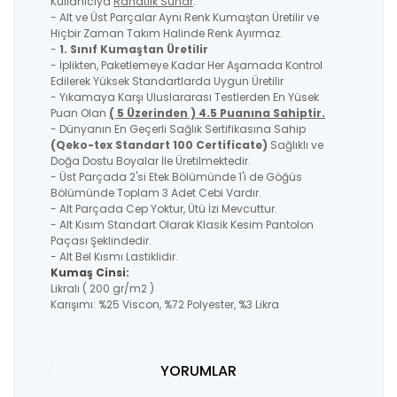
Kullanıcıya
Rahatlık Sunar
.
- Alt ve Üst Parçalar Aynı Renk Kumaştan Üretilir ve
Hiçbir Zaman Takım Halinde Renk Ayırmaz.
-
1. Sınıf Kumaştan Üretilir
- İplikten, Paketlemeye Kadar Her Aşamada Kontrol
Edilerek Yüksek Standartlarda Uygun Üretilir
- Yıkamaya Karşı Uluslararası Testlerden En Yüsek
Puan Olan
( 5 Üzerinden ) 4.5 Puanına Sahiptir.
- Dünyanın En Geçerli Sağlık Sertifikasına Sahip
(Qeko-tex Standart 100 Certificate)
Sağlıklı ve
Doğa Dostu Boyalar İle Üretilmektedir.
- Üst Parçada 2'si Etek Bölümünde 1'i de Göğüs
Bölümünde Toplam 3 Adet Cebi Vardır.
- Alt Parçada Cep Yoktur, Ütü İzi Mevcuttur.
- Alt Kısım Standart Olarak Klasik Kesim Pantolon
Paçası Şeklindedir.
- Alt Bel Kısmı Lastiklidir.
Kumaş Cinsi:
Likralı ( 200 gr/m2 )
Karışımı: %25 Viscon, %72 Polyester, %3 Likra
YORUMLAR