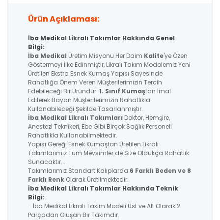
Ürün Açıklaması:
İba Medikal Likralı Takımlar Hakkında Genel
Bilgi:
İba Medikal
Üretim Misyonu Her Daim
Kalite
'ye Özen
Göstermeyi İlke Edinmiştir, Likralı Takım Modolemiz Yeni
Üretilen Ekstra Esnek Kumaş Yapısı Sayesinde
Rahatlığa Önem Veren Müşterilerimizin Tercih
Edebileceği Bir Üründür.
1. Sınıf Kumaş
tan İmal
Edilerek Bayan Müşterilerimizin Rahatlıkla
Kullanabileceği Şekilde Tasarlanmıştır.
İba Medikal
Likralı Takımları
Doktor, Hemşire,
Anestezi Teknikeri, Ebe Gibi Birçok Sağlık Personeli
Rahatlıkla Kullanabilmektedir.
Yapısı Gereği Esnek Kumaştan Üretilen Likralı
Takımlarımız Tüm Mevsimler de Size Oldukça Rahatlık
Sunacaktır...
Takımlarımız Standart Kalıplarda
6 Farklı Beden ve 8
Farklı Renk
Olarak Üretilmektedir.
İba Medikal Likralı Takımlar Hakkında Teknik
Bilgi:
- İba Medikal Likralı Takım Modeli Üst ve Alt Olarak 2
Parçadan Oluşan Bir Takımdır.