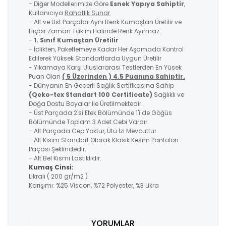
- Diğer Modellerimize Göre
Esnek Yapıya Sahiptir
,
Kullanıcıya
Rahatlık Sunar
.
- Alt ve Üst Parçalar Aynı Renk Kumaştan Üretilir ve
Hiçbir Zaman Takım Halinde Renk Ayırmaz.
-
1. Sınıf Kumaştan Üretilir
- İplikten, Paketlemeye Kadar Her Aşamada Kontrol
Edilerek Yüksek Standartlarda Uygun Üretilir
- Yıkamaya Karşı Uluslararası Testlerden En Yüsek
Puan Olan
( 5 Üzerinden ) 4.5 Puanına Sahiptir.
- Dünyanın En Geçerli Sağlık Sertifikasına Sahip
(Qeko-tex Standart 100 Certificate)
Sağlıklı ve
Doğa Dostu Boyalar İle Üretilmektedir.
- Üst Parçada 2'si Etek Bölümünde 1'i de Göğüs
Bölümünde Toplam 3 Adet Cebi Vardır.
- Alt Parçada Cep Yoktur, Ütü İzi Mevcuttur.
- Alt Kısım Standart Olarak Klasik Kesim Pantolon
Paçası Şeklindedir.
- Alt Bel Kısmı Lastiklidir.
Kumaş Cinsi:
Likralı ( 200 gr/m2 )
Karışımı: %25 Viscon, %72 Polyester, %3 Likra
YORUMLAR