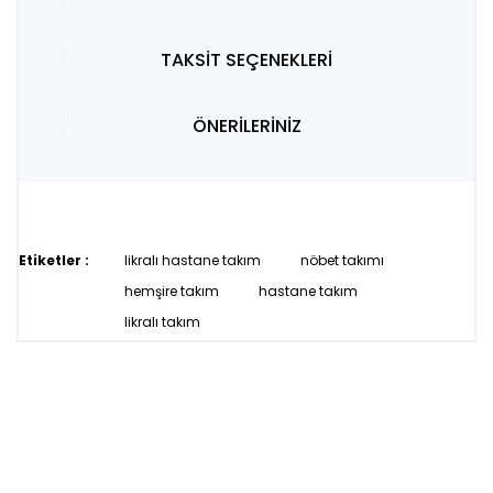
TAKSİT SEÇENEKLERİ
ÖNERİLERİNİZ
Etiketler :
likralı hastane takım
nöbet takımı
hemşire takım
hastane takım
likralı takım