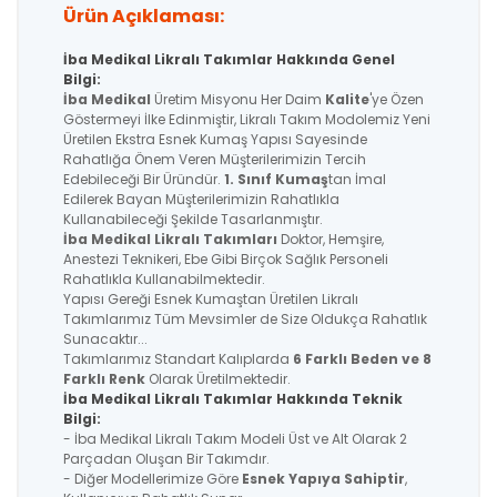
Ürün Açıklaması:
İba Medikal Likralı Takımlar Hakkında Genel
Bilgi:
İba Medikal
Üretim Misyonu Her Daim
Kalite
'ye Özen
Göstermeyi İlke Edinmiştir, Likralı Takım Modolemiz Yeni
Üretilen Ekstra Esnek Kumaş Yapısı Sayesinde
Rahatlığa Önem Veren Müşterilerimizin Tercih
Edebileceği Bir Üründür.
1. Sınıf Kumaş
tan İmal
Edilerek Bayan Müşterilerimizin Rahatlıkla
Kullanabileceği Şekilde Tasarlanmıştır.
İba Medikal
Likralı Takımları
Doktor, Hemşire,
Anestezi Teknikeri, Ebe Gibi Birçok Sağlık Personeli
Rahatlıkla Kullanabilmektedir.
Yapısı Gereği Esnek Kumaştan Üretilen Likralı
Takımlarımız Tüm Mevsimler de Size Oldukça Rahatlık
Sunacaktır...
Takımlarımız Standart Kalıplarda
6 Farklı Beden ve 8
Farklı Renk
Olarak Üretilmektedir.
İba Medikal Likralı Takımlar Hakkında Teknik
Bilgi:
- İba Medikal Likralı Takım Modeli Üst ve Alt Olarak 2
Parçadan Oluşan Bir Takımdır.
- Diğer Modellerimize Göre
Esnek Yapıya Sahiptir
,