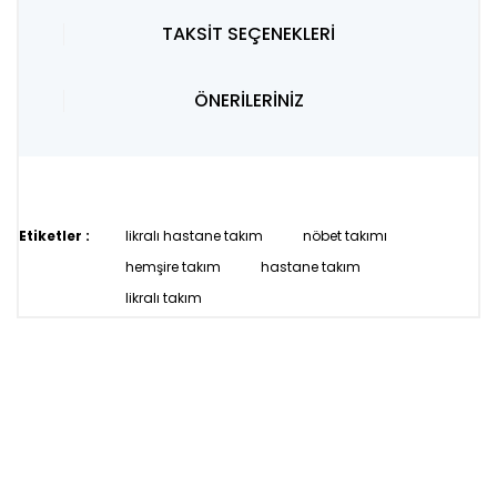
TAKSİT SEÇENEKLERİ
ÖNERİLERİNİZ
Etiketler :
likralı hastane takım
nöbet takımı
hemşire takım
hastane takım
likralı takım