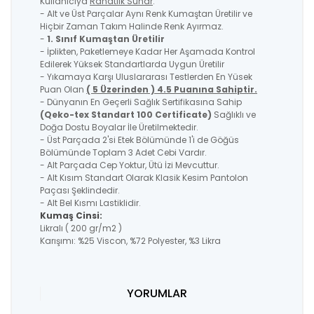
Kullanıcıya
Rahatlık Sunar
.
- Alt ve Üst Parçalar Aynı Renk Kumaştan Üretilir ve
Hiçbir Zaman Takım Halinde Renk Ayırmaz.
-
1. Sınıf Kumaştan Üretilir
- İplikten, Paketlemeye Kadar Her Aşamada Kontrol
Edilerek Yüksek Standartlarda Uygun Üretilir
- Yıkamaya Karşı Uluslararası Testlerden En Yüsek
Puan Olan
( 5 Üzerinden ) 4.5 Puanına Sahiptir.
- Dünyanın En Geçerli Sağlık Sertifikasına Sahip
(Qeko-tex Standart 100 Certificate)
Sağlıklı ve
Doğa Dostu Boyalar İle Üretilmektedir.
- Üst Parçada 2'si Etek Bölümünde 1'i de Göğüs
Bölümünde Toplam 3 Adet Cebi Vardır.
- Alt Parçada Cep Yoktur, Ütü İzi Mevcuttur.
- Alt Kısım Standart Olarak Klasik Kesim Pantolon
Paçası Şeklindedir.
- Alt Bel Kısmı Lastiklidir.
Kumaş Cinsi:
Likralı ( 200 gr/m2 )
Karışımı: %25 Viscon, %72 Polyester, %3 Likra
YORUMLAR