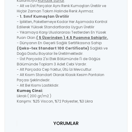
Kullanıcıya
Rahatlık Sunar
.
- Alt ve Üst Parçalar Aynı Renk Kumaştan Üretilir ve
Hiçbir Zaman Takım Halinde Renk Ayırmaz.
-
1. Sınıf Kumaştan Üretilir
- İplikten, Paketlemeye Kadar Her Aşamada Kontrol
Edilerek Yüksek Standartlarda Uygun Üretilir
- Yıkamaya Karşı Uluslararası Testlerden En Yüsek
Puan Olan
( 5 Üzerinden ) 4.5 Puanına Sahiptir.
- Dünyanın En Geçerli Sağlık Sertifikasına Sahip
(Qeko-tex Standart 100 Certificate)
Sağlıklı ve
Doğa Dostu Boyalar İle Üretilmektedir.
- Üst Parçada 2'si Etek Bölümünde 1'i de Göğüs
Bölümünde Toplam 3 Adet Cebi Vardır.
- Alt Parçada Cep Yoktur, Ütü İzi Mevcuttur.
- Alt Kısım Standart Olarak Klasik Kesim Pantolon
Paçası Şeklindedir.
- Alt Bel Kısmı Lastiklidir.
Kumaş Cinsi:
Likralı ( 200 gr/m2 )
Karışımı: %25 Viscon, %72 Polyester, %3 Likra
YORUMLAR