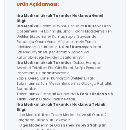
Ürün Açıklaması:
İba Medikal Likralı Takımlar Hakkında Genel
Bilgi:
İba Medikal
Üretim Misyonu Her Daim
Kalite
'ye Özen
Göstermeyi İlke Edinmiştir, Likralı Takım Modolemiz Yeni
Üretilen Ekstra Esnek Kumaş Yapısı Sayesinde
Rahatlığa Önem Veren Müşterilerimizin Tercih
Edebileceği Bir Üründür.
1. Sınıf Kumaş
tan İmal
Edilerek Bayan Müşterilerimizin Rahatlıkla
Kullanabileceği Şekilde Tasarlanmıştır.
İba Medikal
Likralı Takımları
Doktor, Hemşire,
Anestezi Teknikeri, Ebe Gibi Birçok Sağlık Personeli
Rahatlıkla Kullanabilmektedir.
Yapısı Gereği Esnek Kumaştan Üretilen Likralı
Takımlarımız Tüm Mevsimler de Size Oldukça Rahatlık
Sunacaktır...
Takımlarımız Standart Kalıplarda
6 Farklı Beden ve 8
Farklı Renk
Olarak Üretilmektedir.
İba Medikal Likralı Takımlar Hakkında Teknik
Bilgi:
- İba Medikal Likralı Takım Modeli Üst ve Alt Olarak 2
Parçadan Oluşan Bir Takımdır.
- Diğer Modellerimize Göre
Esnek Yapıya Sahiptir
,