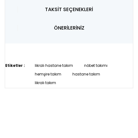
TAKSİT SEÇENEKLERİ
ÖNERİLERİNİZ
Etiketler :
likralı hastane takım
nöbet takımı
hemşire takım
hastane takım
likralı takım