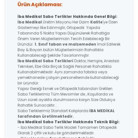
Ürün Açıklaması:
İba Medikal Sabo Terlikler Hakkında Genel Bilgi:
İba Medikal
Üretim Misyonu Her Daim
Kalite
'ye Özen
Göstermeyi İlke Edinmiştir, Ortopedik Yapıda
Tabanında 5 Nokta Yapısı Düşünülerek Rahatlığa
Önem Veren Müşterilerimizin Tercih Edebileceği Bir
Üründür.
1. Sınıf taban ve malzemeden
İmal Edilerek
Bay & Bayan bütün Müşterilerimizin Rahatlıkla
Kullanabileceği Şekilde Tasarlanmıştır.
İba Medikal
Sabo Terlikleri
Doktor, Hemşire, Anestezi
Teknikeri, Ebe Gibi Birçok Sağlık Personeli Rahatlıkla
Kullanabilmektedir. Aynı zamanda fabrika veya
yemekhanede çalışan personellerinde kullanabileceği
bir üründür.
Yapısı Gereği Esnek ve Ortopedik tabandan Üretilen
Sabo Terliklerimiz Tüm Mevsimler de , Koşullarda ve
Uzun süreli ayakta durulmasına karşın Size Oldukça
Rahatlık Sunacaktır...
Sabo Terliklerimiz Standart Kalıplarda
İBA MEDİKAL
tarafından üretilmektedir.
İba Medikal Sabo Terlikler Hakkında Teknik Bilgi:
- İba Medikal Sabo Terlik Modeli Tamamen Ortopedik
Olarak 2 çiftli ve kutu ile gönderilmektedir.