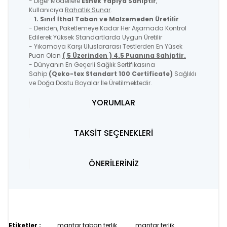
- Diğer Modellere
Esnek Yapıya Sahiptir
,
Kullanıcıya
Rahatlık Sunar
.
-
1. Sınıf İthal Taban ve Malzemeden Üretilir
- Deriden, Paketlemeye Kadar Her Aşamada Kontrol
Edilerek Yüksek Standartlarda Uygun Üretilir
- Yıkamaya Karşı Uluslararası Testlerden En Yüsek
Puan Olan
( 5 Üzerinden ) 4.5 Puanına Sahiptir.
- Dünyanın En Geçerli Sağlık Sertifikasına
Sahip
(Qeko-tex Standart 100 Certificate)
Sağlıklı
ve Doğa Dostu Boyalar İle Üretilmektedir.
YORUMLAR
TAKSİT SEÇENEKLERİ
ÖNERİLERİNİZ
Etiketler :
mantar taban terlik
mantar terlik