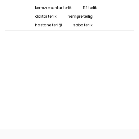
kırmızı mantar terlik
112 terlik
doktor terlik
hemşire terliği
hastane terliği
sabo terlik