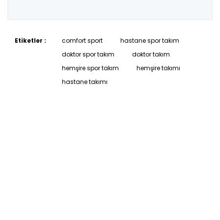
Etiketler :
comfort sport
hastane spor takım
doktor spor takım
doktor takım
hemşire spor takım
hemşire takımı
hastane takımı