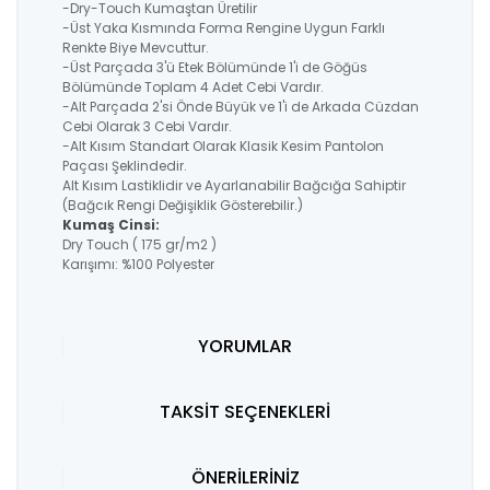
-Dry-Touch Kumaştan Üretilir
-Üst Yaka Kısmında Forma Rengine Uygun Farklı
Renkte Biye Mevcuttur.
-Üst Parçada 3'ü Etek Bölümünde 1'i de Göğüs
Bölümünde Toplam 4 Adet Cebi Vardır.
-Alt Parçada 2'si Önde Büyük ve 1'i de Arkada Cüzdan
Cebi Olarak 3 Cebi Vardır.
-Alt Kısım Standart Olarak Klasik Kesim Pantolon
Paçası Şeklindedir.
Alt Kısım Lastiklidir ve Ayarlanabilir Bağcığa Sahiptir
(Bağcık Rengi Değişiklik Gösterebilir.)
Kumaş Cinsi:
Dry Touch ( 175 gr/m2 )
Karışımı: %100 Polyester
YORUMLAR
TAKSİT SEÇENEKLERİ
ÖNERİLERİNİZ