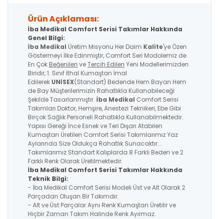
Ürün Açıklaması:
İba Medikal Comfort Serisi Takımlar Hakkında
Genel Bilgi:
İba Medikal
Üretim Misyonu Her Daim
Kalite
'ye Özen
Göstermeyi İlke Edinmiştir, Comfort Seri Modolemiz de
En Çok
Beğenilen
ve
Tercih Edilen
Yeni Modellerimizden
Biridir, 1. Sınıf İthal Kumaştan İmal
Edilerek
UNİSEX
(Standart) Bedende Hem Bayan Hem
de Bay Müşterilerimizin Rahatlıkla Kullanabileceği
Şekilde Tasarlanmıştır.
İba Medikal
Comfort Serisi
Takımları Doktor, Hemşire, Anestezi Teknikeri, Ebe Gibi
Birçok Sağlık Personeli Rahatlıkla Kullanabilmektedir.
Yapısı Gereği İnce Esnek ve Teri Dışarı Atabilen
Kumaştan Üretilen Comfort Serisi Takımlarımız Yaz
Aylarında Size Oldukça Rahatlık Sunacaktır...
Takımlarımız Standart Kalıplarda 8 Farklı Beden ve 2
Farklı Renk Olarak Üretilmektedir.
İba Medikal
Comfort Serisi
Takımlar Hakkında
Teknik Bilgi:
- İba Medikal Comfort Serisi Modeli Üst ve Alt Olarak 2
Parçadan Oluşan Bir Takımdır.
- Alt ve Üst Parçalar Aynı Renk Kumaştan Üretilir ve
Hiçbir Zaman Takım Halinde Renk Ayırmaz.