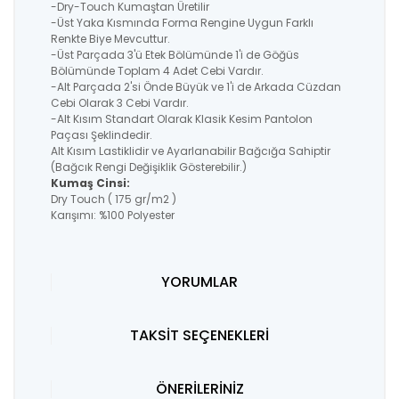
-Dry-Touch Kumaştan Üretilir
-Üst Yaka Kısmında Forma Rengine Uygun Farklı
Renkte Biye Mevcuttur.
-Üst Parçada 3'ü Etek Bölümünde 1'i de Göğüs
Bölümünde Toplam 4 Adet Cebi Vardır.
-Alt Parçada 2'si Önde Büyük ve 1'i de Arkada Cüzdan
Cebi Olarak 3 Cebi Vardır.
-Alt Kısım Standart Olarak Klasik Kesim Pantolon
Paçası Şeklindedir.
Alt Kısım Lastiklidir ve Ayarlanabilir Bağcığa Sahiptir
(Bağcık Rengi Değişiklik Gösterebilir.)
Kumaş Cinsi:
Dry Touch ( 175 gr/m2 )
Karışımı: %100 Polyester
YORUMLAR
TAKSİT SEÇENEKLERİ
ÖNERİLERİNİZ