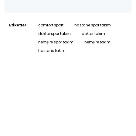
Etiketler :
comfort sport
hastane spor takım
doktor spor takım
doktor takım
hemşire spor takım
hemşire takımı
hastane takımı