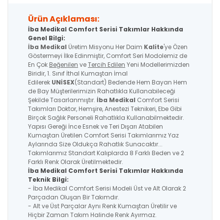
Ürün Açıklaması:
İba Medikal Comfort Serisi Takımlar Hakkında
Genel Bilgi:
İba Medikal
Üretim Misyonu Her Daim
Kalite
'ye Özen
Göstermeyi İlke Edinmiştir, Comfort Seri Modolemiz de
En Çok
Beğenilen
ve
Tercih Edilen
Yeni Modellerimizden
Biridir, 1. Sınıf İthal Kumaştan İmal
Edilerek
UNİSEX
(Standart) Bedende Hem Bayan Hem
de Bay Müşterilerimizin Rahatlıkla Kullanabileceği
Şekilde Tasarlanmıştır.
İba Medikal
Comfort Serisi
Takımları Doktor, Hemşire, Anestezi Teknikeri, Ebe Gibi
Birçok Sağlık Personeli Rahatlıkla Kullanabilmektedir.
Yapısı Gereği İnce Esnek ve Teri Dışarı Atabilen
Kumaştan Üretilen Comfort Serisi Takımlarımız Yaz
Aylarında Size Oldukça Rahatlık Sunacaktır...
Takımlarımız Standart Kalıplarda 8 Farklı Beden ve 2
Farklı Renk Olarak Üretilmektedir.
İba Medikal
Comfort Serisi
Takımlar Hakkında
Teknik Bilgi:
- İba Medikal Comfort Serisi Modeli Üst ve Alt Olarak 2
Parçadan Oluşan Bir Takımdır.
- Alt ve Üst Parçalar Aynı Renk Kumaştan Üretilir ve
Hiçbir Zaman Takım Halinde Renk Ayırmaz.