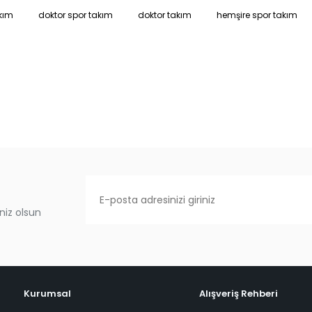
kım
doktor spor takım
doktor takım
hemşire spor takım
niz olsun
Kurumsal
Alışveriş Rehberi