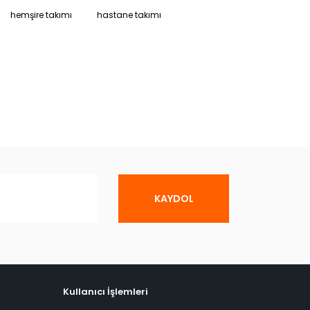
hemşire takımı
hastane takımı
KAYDOL
Kullanıcı İşlemleri