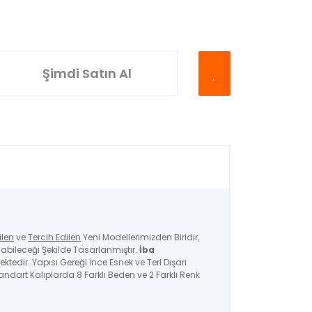
Şimdi Satın Al
ilen
ve
Tercih Edilen
Yeni Modellerimizden Biridir,
bileceği Şekilde Tasarlanmıştır.
İba
ktedir. Yapısı Gereği İnce Esnek ve Teri Dışarı
ndart Kalıplarda 8 Farklı Beden ve 2 Farklı Renk