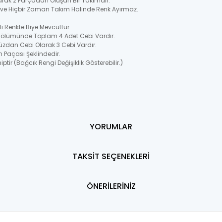
larak 2 Parçadan Oluşan Bir Takımdır.
ir ve Hiçbir Zaman Takım Halinde Renk Ayırmaz.
 Renkte Biye Mevcuttur.
 Bölümünde Toplam 4 Adet Cebi Vardır.
üzdan Cebi Olarak 3 Cebi Vardır.
n Paçası Şeklindedir.
ptir (Bağcık Rengi Değişiklik Gösterebilir.)
YORUMLAR
TAKSİT SEÇENEKLERİ
ÖNERİLERİNİZ