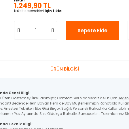
Fiyatı
1.249,90 TL
taksit seçenekleri
için tıkla
Sepete Ekle
ÜRÜN BİLGİSİ
nda Genel Bilgi:
e Özen Göstermeyi İlke Edinmiştir, Comfort Seri Modolemiz de En Çok
Beğen
ndart) Bedende Hem Bayan Hem de Bay Müşterilerimizin Rahatlıkla Kullana
, Anestezi Teknikeri, Ebe Gibi Birçok Sağlık Personeli Rahatlıkla Kullanabilme
larımız Yaz Aylarında Size Oldukça Rahatlık Sunacaktır... Takımlarımız Sta
nda Teknik Bilgi: