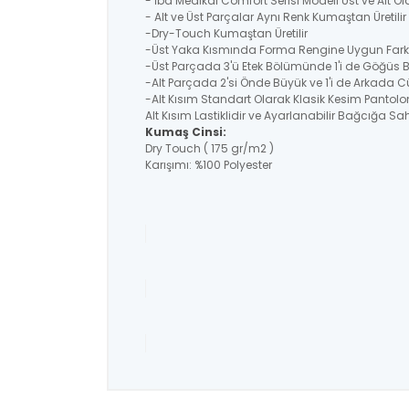
- İba Medikal Comfort Serisi Modeli Üst ve Alt O
- Alt ve Üst Parçalar Aynı Renk Kumaştan Üretil
-Dry-Touch Kumaştan Üretilir
-Üst Yaka Kısmında Forma Rengine Uygun Farklı
-Üst Parçada 3'ü Etek Bölümünde 1'i de Göğüs
-Alt Parçada 2'si Önde Büyük ve 1'i de Arkada C
-Alt Kısım Standart Olarak Klasik Kesim Pantolo
Alt Kısım Lastiklidir ve Ayarlanabilir Bağcığa Sahi
Kumaş Cinsi:
Dry Touch ( 175 gr/m2 )
Karışımı: %100 Polyester