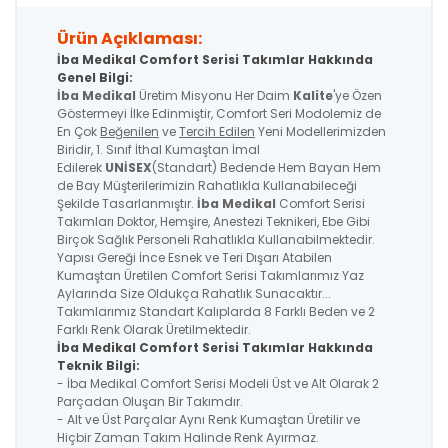
Ürün Açıklaması:
İba Medikal Comfort Serisi Takımlar Hakkında
Genel Bilgi:
İba Medikal
Üretim Misyonu Her Daim
Kalite
'ye Özen
Göstermeyi İlke Edinmiştir, Comfort Seri Modolemiz de
En Çok
Beğenilen
ve
Tercih Edilen
Yeni Modellerimizden
Biridir, 1. Sınıf İthal Kumaştan İmal
Edilerek
UNİSEX
(Standart) Bedende Hem Bayan Hem
de Bay Müşterilerimizin Rahatlıkla Kullanabileceği
Şekilde Tasarlanmıştır.
İba Medikal
Comfort Serisi
Takımları Doktor, Hemşire, Anestezi Teknikeri, Ebe Gibi
Birçok Sağlık Personeli Rahatlıkla Kullanabilmektedir.
Yapısı Gereği İnce Esnek ve Teri Dışarı Atabilen
Kumaştan Üretilen Comfort Serisi Takımlarımız Yaz
Aylarında Size Oldukça Rahatlık Sunacaktır...
Takımlarımız Standart Kalıplarda 8 Farklı Beden ve 2
Farklı Renk Olarak Üretilmektedir.
İba Medikal
Comfort Serisi
Takımlar Hakkında
Teknik Bilgi:
- İba Medikal Comfort Serisi Modeli Üst ve Alt Olarak 2
Parçadan Oluşan Bir Takımdır.
- Alt ve Üst Parçalar Aynı Renk Kumaştan Üretilir ve
Hiçbir Zaman Takım Halinde Renk Ayırmaz.