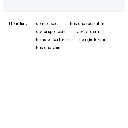
Etiketler :
comfort sport
hastane spor takım
doktor spor takım
doktor takım
hemşire spor takım
hemşire takımı
hastane takımı