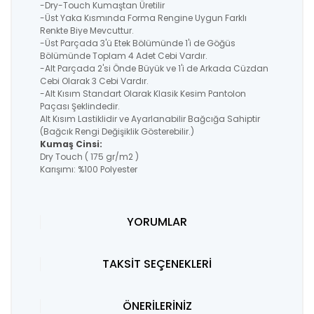
-Dry-Touch Kumaştan Üretilir
-Üst Yaka Kısmında Forma Rengine Uygun Farklı
Renkte Biye Mevcuttur.
-Üst Parçada 3'ü Etek Bölümünde 1'i de Göğüs
Bölümünde Toplam 4 Adet Cebi Vardır.
-Alt Parçada 2'si Önde Büyük ve 1'i de Arkada Cüzdan
Cebi Olarak 3 Cebi Vardır.
-Alt Kısım Standart Olarak Klasik Kesim Pantolon
Paçası Şeklindedir.
Alt Kısım Lastiklidir ve Ayarlanabilir Bağcığa Sahiptir
(Bağcık Rengi Değişiklik Gösterebilir.)
Kumaş Cinsi:
Dry Touch ( 175 gr/m2 )
Karışımı: %100 Polyester
YORUMLAR
TAKSİT SEÇENEKLERİ
ÖNERİLERİNİZ