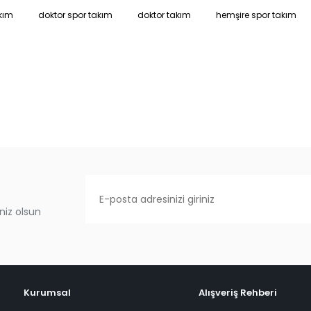
kım
doktor spor takım
doktor takım
hemşire spor takım
niz olsun
Kurumsal
Alışveriş Rehberi