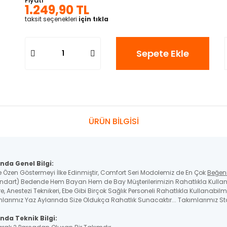
Fiyatı
1.249,90 TL
taksit seçenekleri
için tıkla
Sepete Ekle
ÜRÜN BİLGİSİ
nda Genel Bilgi:
e Özen Göstermeyi İlke Edinmiştir, Comfort Seri Modolemiz de En Çok
Beğen
ndart) Bedende Hem Bayan Hem de Bay Müşterilerimizin Rahatlıkla Kullana
, Anestezi Teknikeri, Ebe Gibi Birçok Sağlık Personeli Rahatlıkla Kullanabilme
larımız Yaz Aylarında Size Oldukça Rahatlık Sunacaktır... Takımlarımız Sta
nda Teknik Bilgi: