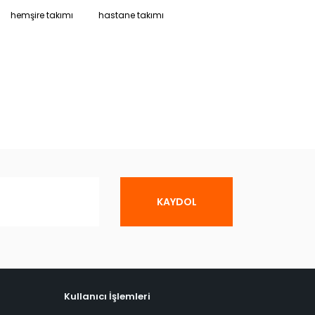
hemşire takımı
hastane takımı
KAYDOL
Kullanıcı İşlemleri