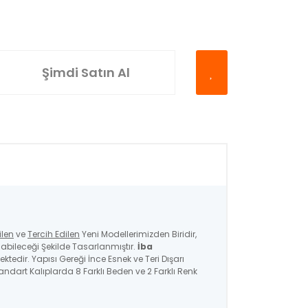
Şimdi Satın Al
ilen
ve
Tercih Edilen
Yeni Modellerimizden Biridir,
bileceği Şekilde Tasarlanmıştır.
İba
ktedir. Yapısı Gereği İnce Esnek ve Teri Dışarı
ndart Kalıplarda 8 Farklı Beden ve 2 Farklı Renk