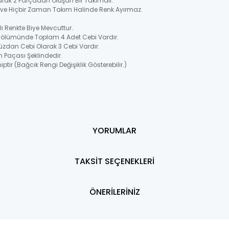
larak 2 Parçadan Oluşan Bir Takımdır.
ir ve Hiçbir Zaman Takım Halinde Renk Ayırmaz.
 Renkte Biye Mevcuttur.
 Bölümünde Toplam 4 Adet Cebi Vardır.
üzdan Cebi Olarak 3 Cebi Vardır.
n Paçası Şeklindedir.
ptir (Bağcık Rengi Değişiklik Gösterebilir.)
YORUMLAR
TAKSİT SEÇENEKLERİ
ÖNERİLERİNİZ