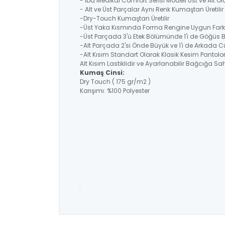
- İba Medikal Comfort Serisi Modeli Üst ve Alt O
- Alt ve Üst Parçalar Aynı Renk Kumaştan Üretil
-Dry-Touch Kumaştan Üretilir
-Üst Yaka Kısmında Forma Rengine Uygun Farklı
-Üst Parçada 3'ü Etek Bölümünde 1'i de Göğüs
-Alt Parçada 2'si Önde Büyük ve 1'i de Arkada C
-Alt Kısım Standart Olarak Klasik Kesim Pantolo
Alt Kısım Lastiklidir ve Ayarlanabilir Bağcığa Sahi
Kumaş Cinsi:
Dry Touch ( 175 gr/m2 )
Karışımı: %100 Polyester