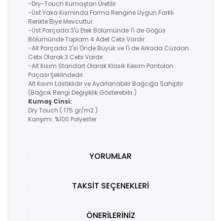
-Dry-Touch Kumaştan Üretilir
-Üst Yaka Kısmında Forma Rengine Uygun Farklı
Renkte Biye Mevcuttur.
-Üst Parçada 3'ü Etek Bölümünde 1'i de Göğüs
Bölümünde Toplam 4 Adet Cebi Vardır.
-Alt Parçada 2'si Önde Büyük ve 1'i de Arkada Cüzdan
Cebi Olarak 3 Cebi Vardır.
-Alt Kısım Standart Olarak Klasik Kesim Pantolon
Paçası Şeklindedir.
Alt Kısım Lastiklidir ve Ayarlanabilir Bağcığa Sahiptir
(Bağcık Rengi Değişiklik Gösterebilir.)
Kumaş Cinsi:
Dry Touch ( 175 gr/m2 )
Karışımı: %100 Polyester
YORUMLAR
TAKSİT SEÇENEKLERİ
ÖNERİLERİNİZ