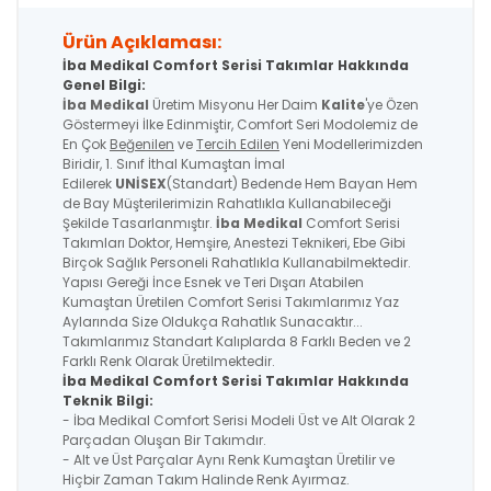
Ürün Açıklaması:
İba Medikal Comfort Serisi Takımlar Hakkında
Genel Bilgi:
İba Medikal
Üretim Misyonu Her Daim
Kalite
'ye Özen
Göstermeyi İlke Edinmiştir, Comfort Seri Modolemiz de
En Çok
Beğenilen
ve
Tercih Edilen
Yeni Modellerimizden
Biridir, 1. Sınıf İthal Kumaştan İmal
Edilerek
UNİSEX
(Standart) Bedende Hem Bayan Hem
de Bay Müşterilerimizin Rahatlıkla Kullanabileceği
Şekilde Tasarlanmıştır.
İba Medikal
Comfort Serisi
Takımları Doktor, Hemşire, Anestezi Teknikeri, Ebe Gibi
Birçok Sağlık Personeli Rahatlıkla Kullanabilmektedir.
Yapısı Gereği İnce Esnek ve Teri Dışarı Atabilen
Kumaştan Üretilen Comfort Serisi Takımlarımız Yaz
Aylarında Size Oldukça Rahatlık Sunacaktır...
Takımlarımız Standart Kalıplarda 8 Farklı Beden ve 2
Farklı Renk Olarak Üretilmektedir.
İba Medikal
Comfort Serisi
Takımlar Hakkında
Teknik Bilgi:
- İba Medikal Comfort Serisi Modeli Üst ve Alt Olarak 2
Parçadan Oluşan Bir Takımdır.
- Alt ve Üst Parçalar Aynı Renk Kumaştan Üretilir ve
Hiçbir Zaman Takım Halinde Renk Ayırmaz.