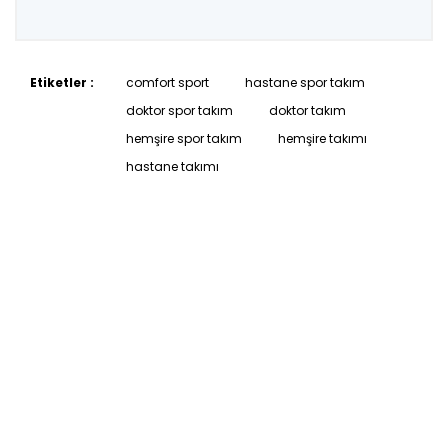
Etiketler :
comfort sport
hastane spor takım
doktor spor takım
doktor takım
hemşire spor takım
hemşire takımı
hastane takımı