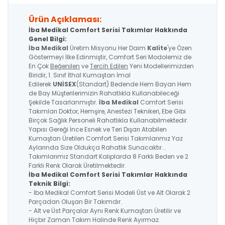
Ürün Açıklaması:
İba Medikal Comfort Serisi Takımlar Hakkında
Genel Bilgi:
İba Medikal
Üretim Misyonu Her Daim
Kalite
'ye Özen
Göstermeyi İlke Edinmiştir, Comfort Seri Modolemiz de
En Çok
Beğenilen
ve
Tercih Edilen
Yeni Modellerimizden
Biridir, 1. Sınıf İthal Kumaştan İmal
Edilerek
UNİSEX
(Standart) Bedende Hem Bayan Hem
de Bay Müşterilerimizin Rahatlıkla Kullanabileceği
Şekilde Tasarlanmıştır.
İba Medikal
Comfort Serisi
Takımları Doktor, Hemşire, Anestezi Teknikeri, Ebe Gibi
Birçok Sağlık Personeli Rahatlıkla Kullanabilmektedir.
Yapısı Gereği İnce Esnek ve Teri Dışarı Atabilen
Kumaştan Üretilen Comfort Serisi Takımlarımız Yaz
Aylarında Size Oldukça Rahatlık Sunacaktır...
Takımlarımız Standart Kalıplarda 8 Farklı Beden ve 2
Farklı Renk Olarak Üretilmektedir.
İba Medikal
Comfort Serisi
Takımlar Hakkında
Teknik Bilgi:
- İba Medikal Comfort Serisi Modeli Üst ve Alt Olarak 2
Parçadan Oluşan Bir Takımdır.
- Alt ve Üst Parçalar Aynı Renk Kumaştan Üretilir ve
Hiçbir Zaman Takım Halinde Renk Ayırmaz.