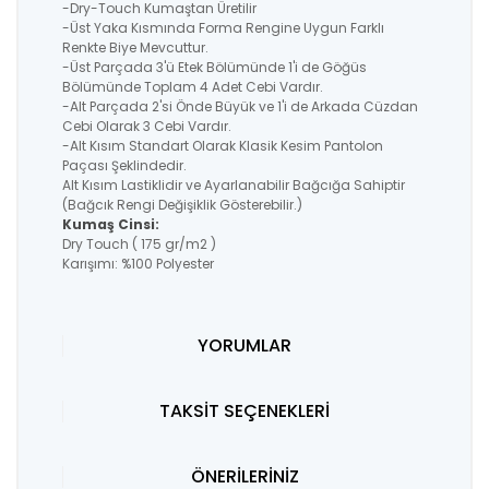
-Dry-Touch Kumaştan Üretilir
-Üst Yaka Kısmında Forma Rengine Uygun Farklı
Renkte Biye Mevcuttur.
-Üst Parçada 3'ü Etek Bölümünde 1'i de Göğüs
Bölümünde Toplam 4 Adet Cebi Vardır.
-Alt Parçada 2'si Önde Büyük ve 1'i de Arkada Cüzdan
Cebi Olarak 3 Cebi Vardır.
-Alt Kısım Standart Olarak Klasik Kesim Pantolon
Paçası Şeklindedir.
Alt Kısım Lastiklidir ve Ayarlanabilir Bağcığa Sahiptir
(Bağcık Rengi Değişiklik Gösterebilir.)
Kumaş Cinsi:
Dry Touch ( 175 gr/m2 )
Karışımı: %100 Polyester
YORUMLAR
TAKSİT SEÇENEKLERİ
ÖNERİLERİNİZ