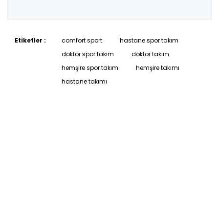
Etiketler :
comfort sport
hastane spor takım
doktor spor takım
doktor takım
hemşire spor takım
hemşire takımı
hastane takımı