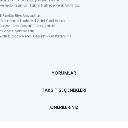
larak 2 Parçadan Oluşan Bir Takımdır.
ir ve Hiçbir Zaman Takım Halinde Renk Ayırmaz.
 Renkte Biye Mevcuttur.
 Bölümünde Toplam 4 Adet Cebi Vardır.
üzdan Cebi Olarak 3 Cebi Vardır.
n Paçası Şeklindedir.
ptir (Bağcık Rengi Değişiklik Gösterebilir.)
YORUMLAR
TAKSİT SEÇENEKLERİ
ÖNERİLERİNİZ