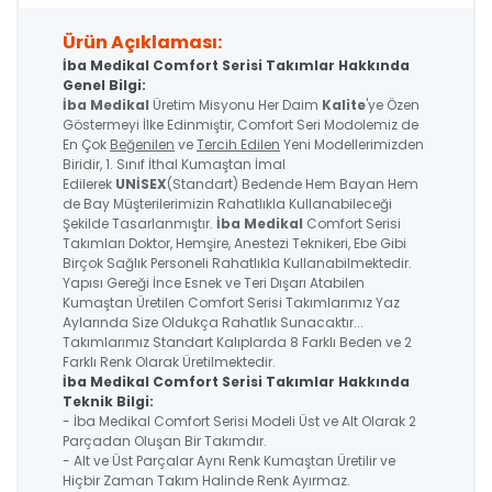
Ürün Açıklaması:
İba Medikal Comfort Serisi Takımlar Hakkında
Genel Bilgi:
İba Medikal
Üretim Misyonu Her Daim
Kalite
'ye Özen
Göstermeyi İlke Edinmiştir, Comfort Seri Modolemiz de
En Çok
Beğenilen
ve
Tercih Edilen
Yeni Modellerimizden
Biridir, 1. Sınıf İthal Kumaştan İmal
Edilerek
UNİSEX
(Standart) Bedende Hem Bayan Hem
de Bay Müşterilerimizin Rahatlıkla Kullanabileceği
Şekilde Tasarlanmıştır.
İba Medikal
Comfort Serisi
Takımları Doktor, Hemşire, Anestezi Teknikeri, Ebe Gibi
Birçok Sağlık Personeli Rahatlıkla Kullanabilmektedir.
Yapısı Gereği İnce Esnek ve Teri Dışarı Atabilen
Kumaştan Üretilen Comfort Serisi Takımlarımız Yaz
Aylarında Size Oldukça Rahatlık Sunacaktır...
Takımlarımız Standart Kalıplarda 8 Farklı Beden ve 2
Farklı Renk Olarak Üretilmektedir.
İba Medikal
Comfort Serisi
Takımlar Hakkında
Teknik Bilgi:
- İba Medikal Comfort Serisi Modeli Üst ve Alt Olarak 2
Parçadan Oluşan Bir Takımdır.
- Alt ve Üst Parçalar Aynı Renk Kumaştan Üretilir ve
Hiçbir Zaman Takım Halinde Renk Ayırmaz.