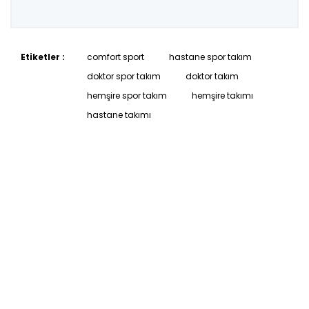
Etiketler :
comfort sport
hastane spor takım
doktor spor takım
doktor takım
hemşire spor takım
hemşire takımı
hastane takımı