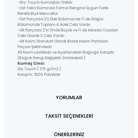
-Dry-Touch Kumaştan Üretilir
-Üst Yaka Kısmında Forma Rengine Uygun Farklı
Renkte Biye Mevcuttur.
-Üst Parçada 3'ü Etek Bölümünde 1'i de Göğüs
Bölümünde Toplam 4 Adet Cebi Vardır.
-Alt Parçada 2'si Önde Büyük ve 1'i de Arkada Cüzdan
Cebi Olarak 3 Cebi Vardır.
-Alt Kısım Standart Olarak Klasik Kesim Pantolon
Paçası Şeklindedir.
Alt Kısım Lastiklidir ve Ayarlanabilir Bağcığa Sahiptir
(Bağcık Rengi Değişiklik Gösterebilir.)
Kumaş Cinsi:
Dry Touch ( 175 gr/m2 )
Karışımı: %100 Polyester
YORUMLAR
TAKSİT SEÇENEKLERİ
ÖNERİLERİNİZ