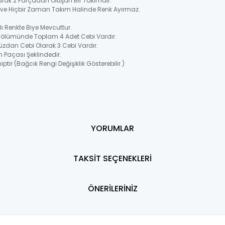
larak 2 Parçadan Oluşan Bir Takımdır.
ir ve Hiçbir Zaman Takım Halinde Renk Ayırmaz.
 Renkte Biye Mevcuttur.
 Bölümünde Toplam 4 Adet Cebi Vardır.
üzdan Cebi Olarak 3 Cebi Vardır.
n Paçası Şeklindedir.
ptir (Bağcık Rengi Değişiklik Gösterebilir.)
YORUMLAR
TAKSİT SEÇENEKLERİ
ÖNERİLERİNİZ