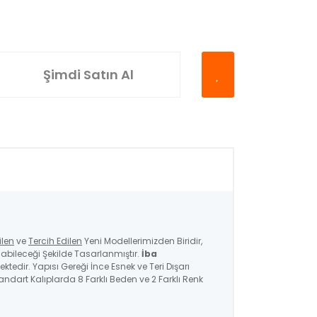
Şimdi Satın Al
ilen
ve
Tercih Edilen
Yeni Modellerimizden Biridir,
bileceği Şekilde Tasarlanmıştır.
İba
ktedir. Yapısı Gereği İnce Esnek ve Teri Dışarı
ndart Kalıplarda 8 Farklı Beden ve 2 Farklı Renk