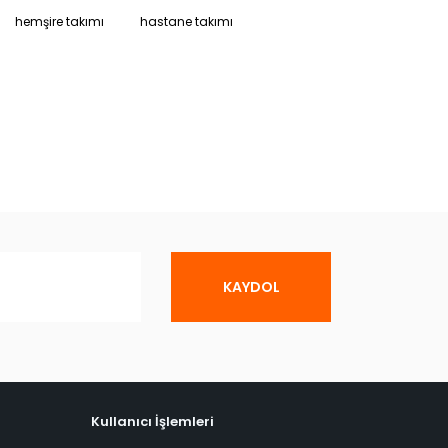
hemşire takımı
hastane takımı
KAYDOL
Kullanıcı İşlemleri