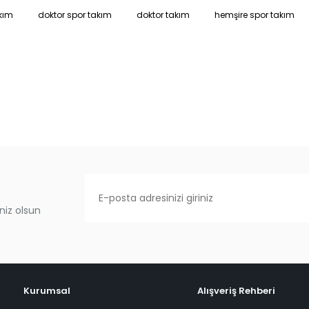
kım
doktor spor takım
doktor takım
hemşire spor takım
niz olsun
Kurumsal
Alışveriş Rehberi