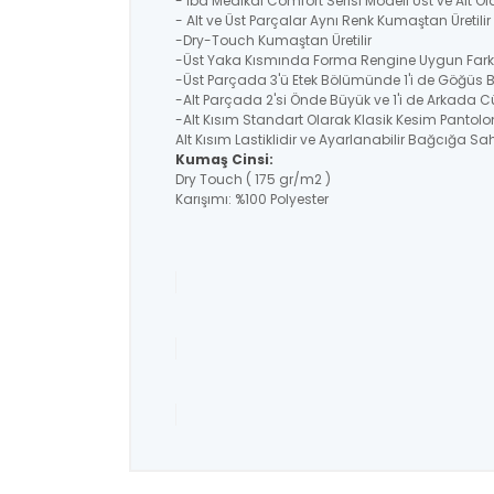
- İba Medikal Comfort Serisi Modeli Üst ve Alt O
- Alt ve Üst Parçalar Aynı Renk Kumaştan Üretil
-Dry-Touch Kumaştan Üretilir
-Üst Yaka Kısmında Forma Rengine Uygun Farklı
-Üst Parçada 3'ü Etek Bölümünde 1'i de Göğüs
-Alt Parçada 2'si Önde Büyük ve 1'i de Arkada C
-Alt Kısım Standart Olarak Klasik Kesim Pantolo
Alt Kısım Lastiklidir ve Ayarlanabilir Bağcığa Sahi
Kumaş Cinsi:
Dry Touch ( 175 gr/m2 )
Karışımı: %100 Polyester