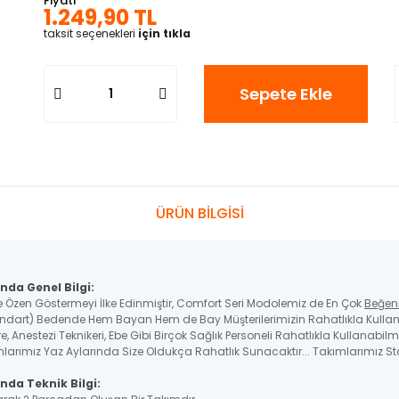
Fiyatı
1.249,90 TL
taksit seçenekleri
için tıkla
Sepete Ekle
ÜRÜN BİLGİSİ
nda Genel Bilgi:
e Özen Göstermeyi İlke Edinmiştir, Comfort Seri Modolemiz de En Çok
Beğen
ndart) Bedende Hem Bayan Hem de Bay Müşterilerimizin Rahatlıkla Kullana
, Anestezi Teknikeri, Ebe Gibi Birçok Sağlık Personeli Rahatlıkla Kullanabilme
larımız Yaz Aylarında Size Oldukça Rahatlık Sunacaktır... Takımlarımız Sta
nda Teknik Bilgi: