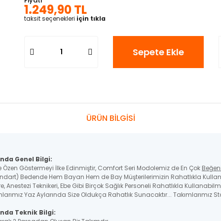
Fiyatı
1.249,90 TL
taksit seçenekleri
için tıkla
Sepete Ekle
ÜRÜN BİLGİSİ
nda Genel Bilgi:
e Özen Göstermeyi İlke Edinmiştir, Comfort Seri Modolemiz de En Çok
Beğen
ndart) Bedende Hem Bayan Hem de Bay Müşterilerimizin Rahatlıkla Kullana
, Anestezi Teknikeri, Ebe Gibi Birçok Sağlık Personeli Rahatlıkla Kullanabilme
larımız Yaz Aylarında Size Oldukça Rahatlık Sunacaktır... Takımlarımız Sta
nda Teknik Bilgi: