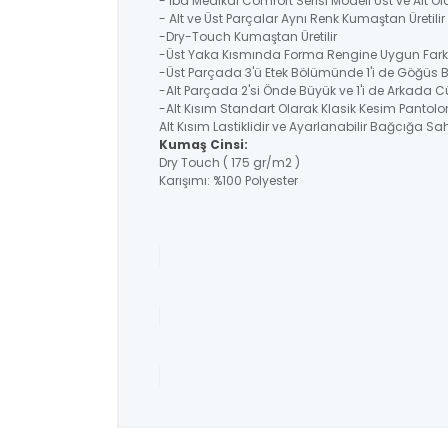
- İba Medikal Comfort Serisi Modeli Üst ve Alt O
- Alt ve Üst Parçalar Aynı Renk Kumaştan Üretil
-Dry-Touch Kumaştan Üretilir
-Üst Yaka Kısmında Forma Rengine Uygun Farklı
-Üst Parçada 3'ü Etek Bölümünde 1'i de Göğüs
-Alt Parçada 2'si Önde Büyük ve 1'i de Arkada C
-Alt Kısım Standart Olarak Klasik Kesim Pantolo
Alt Kısım Lastiklidir ve Ayarlanabilir Bağcığa Sahi
Kumaş Cinsi:
Dry Touch ( 175 gr/m2 )
Karışımı: %100 Polyester