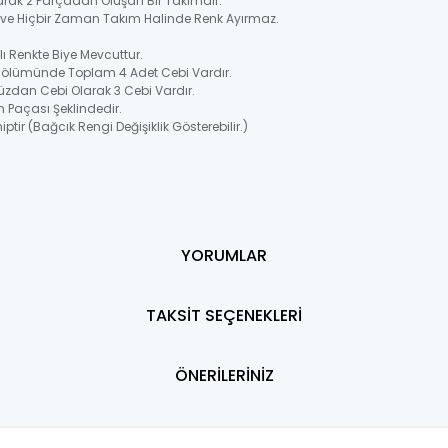
larak 2 Parçadan Oluşan Bir Takımdır.
ir ve Hiçbir Zaman Takım Halinde Renk Ayırmaz.
 Renkte Biye Mevcuttur.
 Bölümünde Toplam 4 Adet Cebi Vardır.
üzdan Cebi Olarak 3 Cebi Vardır.
n Paçası Şeklindedir.
ptir (Bağcık Rengi Değişiklik Gösterebilir.)
YORUMLAR
TAKSİT SEÇENEKLERİ
ÖNERİLERİNİZ