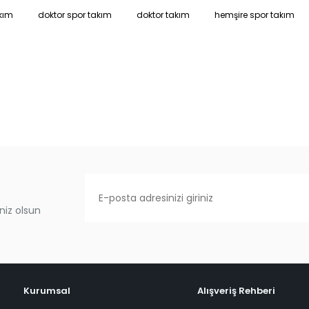
kım
doktor spor takım
doktor takım
hemşire spor takım
niz olsun
Kurumsal
Alışveriş Rehberi