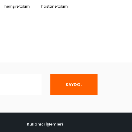
hemşire takımı
hastane takımı
KAYDOL
Kullanıcı İşlemleri