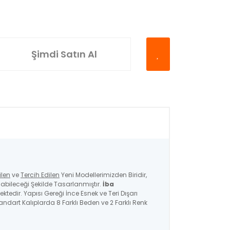
Şimdi Satın Al
ilen
ve
Tercih Edilen
Yeni Modellerimizden Biridir,
bileceği Şekilde Tasarlanmıştır.
İba
ktedir. Yapısı Gereği İnce Esnek ve Teri Dışarı
ndart Kalıplarda 8 Farklı Beden ve 2 Farklı Renk